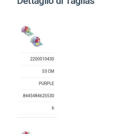
Dettaglio di Taglias
2200010430
53 CM
PURPLE
8445484625530
6