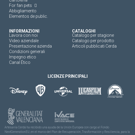
For fan pets
Abbigliamento
Elementos de public.
INFORMAZIONI
CATALOGHI
Lavora con noi
Catalogo per stagione
Video aziendale
Catalogo per prodotto
Presentazione azienda
Articoli pubblicati Cerda
Condizioni generali
Impegno etico
Canal Ético
LICENZE PRINCIPALI
Artesanía Cerdá ha recibido una ayuda de la Unión Europea con cargo al Fondo
NextGenerationEU, en el marco del Plan de Recuperación, Trasformación y Resiliencia, para la