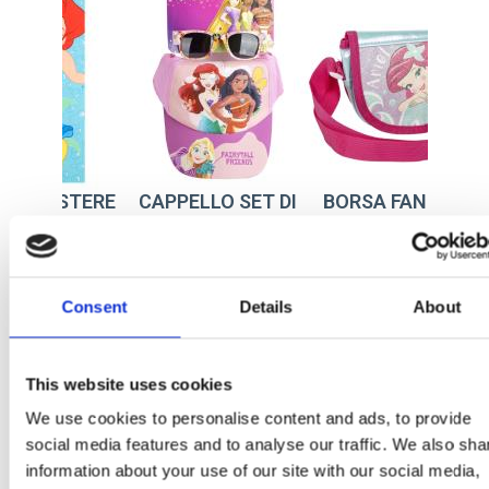
ELLO SET DI
BORSA FANTASIA
TELO POLIESTERE
IALI DA SOLE
PRINCESS
PRINCESS
RINCESS
: 2200010466
Ref: 2100004940
Ref: 2200010816
Consent
Details
About
This website uses cookies
We use cookies to personalise content and ads, to provide
social media features and to analyse our traffic. We also sha
information about your use of our site with our social media,