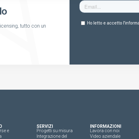
lo
licensing, tutto con un
O
SERVIZI
INFORMAZIONI
rse e
Progetti su misura
Lavora con noi
a
Integrazione del
Video aziendale