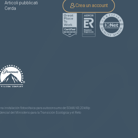
Articoli pubblicati
Crea un account
Cerda
e una instalación fotovoltaica para autoconsumo de 50kW/43,20kWp
ncial del Ministerio para la Transición Ecológica y el Reto