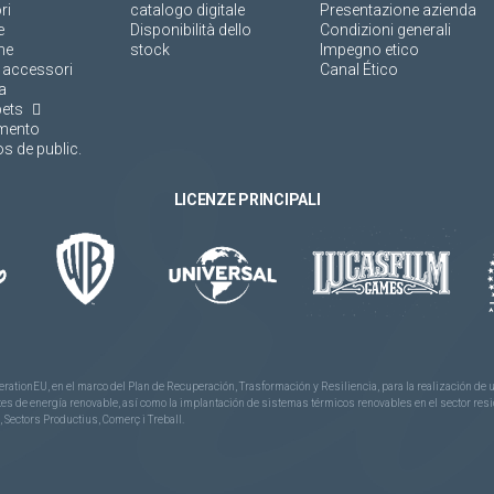
ri
catalogo digitale
Presentazione azienda
e
Disponibilità dello
Condizioni generali
ne
stock
Impegno etico
 accessori
Canal Ético
a
pets
amento
s de public.
LICENZE PRINCIPALI
rationEU, en el marco del Plan de Recuperación, Trasformación y Resiliencia, para la realización d
 de energía renovable, así como la implantación de sistemas térmicos renovables en el sector reside
 Sectors Productius, Comerç i Treball.