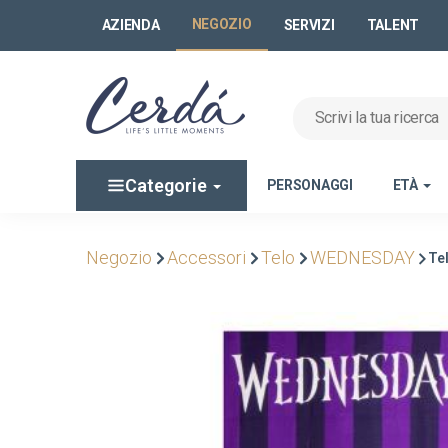
NEGOZIO
AZIENDA
SERVIZI
TALENT
Categorie
PERSONAGGI
ETÀ
Negozio
Accessori
Telo
WEDNESDAY
Te