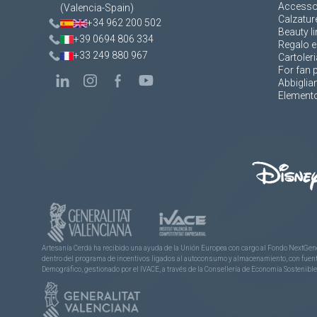
Accesso
(Valencia-Spain)
Calzatur
+34 962 200 502
Beauty li
+39 0694 806 334
Regalo e
+33 249 880 967
Cartoleri
For fan 
Abbigli
Elemento
Artesanía Cerdá ha recibido una ayuda de la Unión Europea con cargo al Fondo NextGene
dentro del programa de incentivos ligados al autoconsumo y almacenamiento, con fuentes
Demográfico, gestionado por el IVACE, a través de la Consellería de Economía Sostenible,