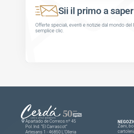
Sii il primo a saper
Offerte speciali, eventi e notizie dal mondo del 
semplice clic.
Apartado de Correos nº 45
NEGOZI
Zaini, bo
Pol. Ind. "El Carrascot"
cartoleri
Artesans 1 - 46850 L'Olleria