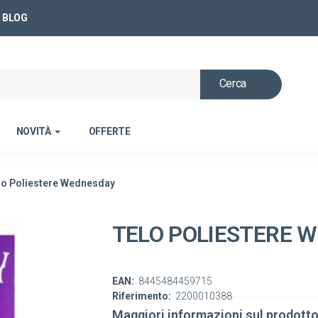
BLOG
Cerca
NOVITÀ
OFFERTE
lo Poliestere Wednesday
TELO POLIESTERE 
EAN:
8445484459715
Riferimento:
2200010388
Maggiori informazioni sul prodott