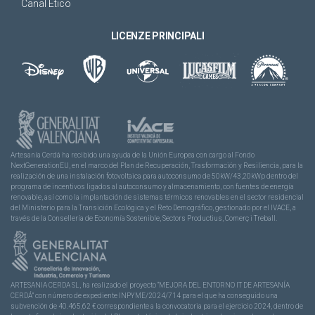
Canal Ético
LICENZE PRINCIPALI
Artesanía Cerdá ha recibido una ayuda de la Unión Europea con cargo al Fondo
NextGenerationEU, en el marco del Plan de Recuperación, Trasformación y Resiliencia, para la
realización de una instalación fotovoltaica para autoconsumo de 50kW/43,20kWp dentro del
programa de incentivos ligados al autoconsumo y almacenamiento, con fuentes de energía
renovable, así como la implantación de sistemas térmicos renovables en el sector residencial
del Ministerio para la Transición Ecológica y el Reto Demográfico, gestionado por el IVACE, a
través de la Consellería de Economía Sostenible, Sectors Productius, Comerç i Treball.
ARTESANIA CERDA SL, ha realizado el proyecto “MEJORA DEL ENTORNO IT DE ARTESANÍA
CERDÁ” con número de expediente INPYME/2024/714 para el que ha conseguido una
subvención de 40.465,62 € correspondiente a la convocatoria para el ejercicio 2024, dentro de