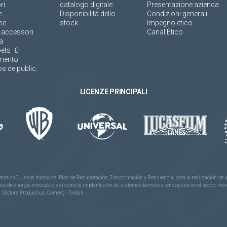
ri
catalogo digitale
Presentazione azienda
e
Disponibilità dello
Condizioni generali
ne
stock
Impegno etico
 accessori
Canal Ético
a
pets
amento
s de public.
LICENZE PRINCIPALI
rationEU, en el marco del Plan de Recuperación, Trasformación y Resiliencia, para la realización d
 de energía renovable, así como la implantación de sistemas térmicos renovables en el sector reside
 Sectors Productius, Comerç i Treball.