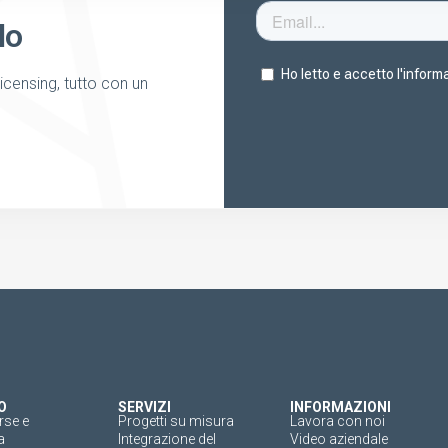
lo
licensing, tutto con un
O
SERVIZI
INFORMAZIONI
rse e
Progetti su misura
Lavora con noi
a
Integrazione del
Video aziendale