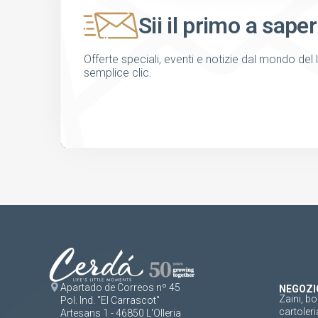
Sii il primo a saper
Offerte speciali, eventi e notizie dal mondo del 
semplice clic.
Apartado de Correos nº 45
NEGOZI
Zaini, bo
Pol. Ind. "El Carrascot"
cartoleri
Artesans 1 - 46850 L'Olleria