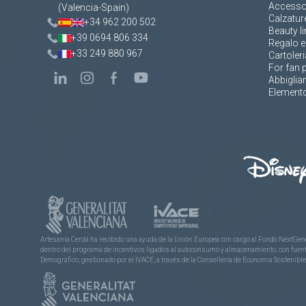
Accesso
(Valencia-Spain)
Calzatur
+34 962 200 502
Beauty li
+39 0694 806 334
Regalo e
+33 249 880 967
Cartoleri
For fan 
Abbigli
Elemento
Artesanía Cerdá ha recibido una ayuda de la Unión Europea con cargo al Fondo NextGene
dentro del programa de incentivos ligados al autoconsumo y almacenamiento, con fuentes
Demográfico, gestionado por el IVACE, a través de la Consellería de Economía Sostenible,