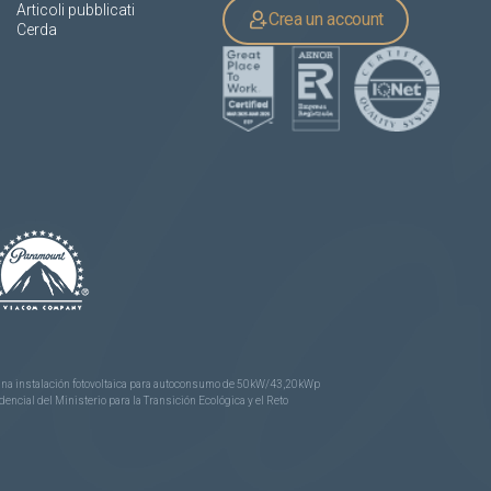
Articoli pubblicati
Crea un account
Cerda
e una instalación fotovoltaica para autoconsumo de 50kW/43,20kWp
ncial del Ministerio para la Transición Ecológica y el Reto