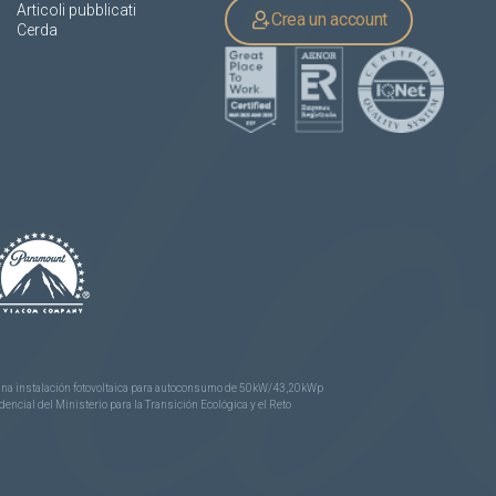
Articoli pubblicati
Crea un account
Cerda
e una instalación fotovoltaica para autoconsumo de 50kW/43,20kWp
ncial del Ministerio para la Transición Ecológica y el Reto