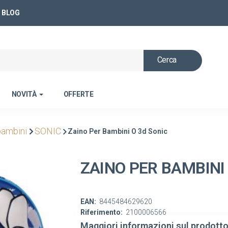
BLOG
Cerca
NOVITÀ
OFFERTE
bambini
SONIC
Zaino Per Bambini O 3d Sonic
ZAINO PER BAMBINI
EAN:
8445484629620
Riferimento:
2100006566
Maggiori informazioni sul prodott