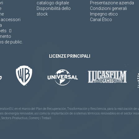
ri
catalogo digitale
Presentazione azienda
e
Disponibilità dello
Condizioni generali
ne
stock
Impegno etico
 accessori
Canal Ético
a
pets
amento
s de public.
LICENZE PRINCIPALI
rationEU, en el marco del Plan de Recuperación, Trasformación y Resiliencia, para la realización d
 de energía renovable, así como la implantación de sistemas térmicos renovables en el sector reside
 Sectors Productius, Comerç i Treball.