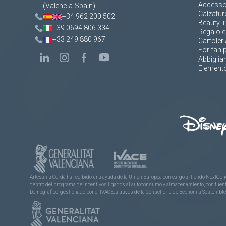
Accesso
(Valencia-Spain)
Calzatur
+34 962 200 502
Beauty li
+39 0694 806 334
Regalo e
+33 249 880 967
Cartoleri
For fan 
Abbigli
Elemento
Artesanía Cerdá ha recibido una ayuda de la Unión Europea con cargo al Fondo NextGene
dentro del programa de incentivos ligados al autoconsumo y almacenamiento, con fuentes
Demográfico, gestionado por el IVACE, a través de la Consellería de Economía Sostenible,