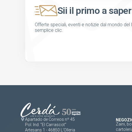
Sii il primo a saper
Offerte speciali, eventi e notizie dal mondo del 
semplice clic.
Apartado de Correos nº 45
NEGOZI
Zaini, bo
Pol. Ind. "El Carrascot"
cartoleri
Artesans 1 - 46850 L'Olleria