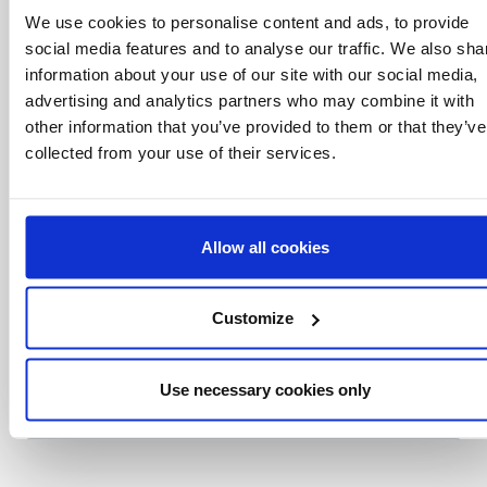
Sii il primo a
We use cookies to personalise content and ads, to provide
saperlo
social media features and to analyse our traffic. We also sha
information about your use of our site with our social media,
Offerte speciali, eventi e notizie dal mondo del
advertising and analytics partners who may combine it with
licensing, tutto con un semplice clic.
other information that you’ve provided to them or that they’ve
collected from your use of their services.
Allow all cookies
Customize
Use necessary cookies only