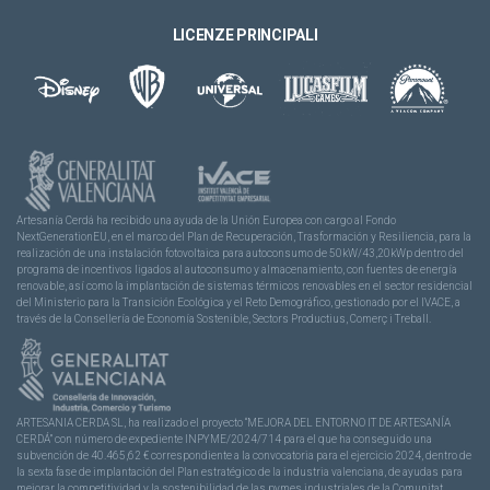
LICENZE PRINCIPALI
Artesanía Cerdá ha recibido una ayuda de la Unión Europea con cargo al Fondo
NextGenerationEU, en el marco del Plan de Recuperación, Trasformación y Resiliencia, para la
realización de una instalación fotovoltaica para autoconsumo de 50kW/43,20kWp dentro del
programa de incentivos ligados al autoconsumo y almacenamiento, con fuentes de energía
renovable, así como la implantación de sistemas térmicos renovables en el sector residencial
del Ministerio para la Transición Ecológica y el Reto Demográfico, gestionado por el IVACE, a
través de la Consellería de Economía Sostenible, Sectors Productius, Comerç i Treball.
ARTESANIA CERDA SL, ha realizado el proyecto “MEJORA DEL ENTORNO IT DE ARTESANÍA
CERDÁ” con número de expediente INPYME/2024/714 para el que ha conseguido una
subvención de 40.465,62 € correspondiente a la convocatoria para el ejercicio 2024, dentro de
la sexta fase de implantación del Plan estratégico de la industria valenciana, de ayudas para
mejorar la competitividad y la sostenibilidad de las pymes industriales de la Comunitat