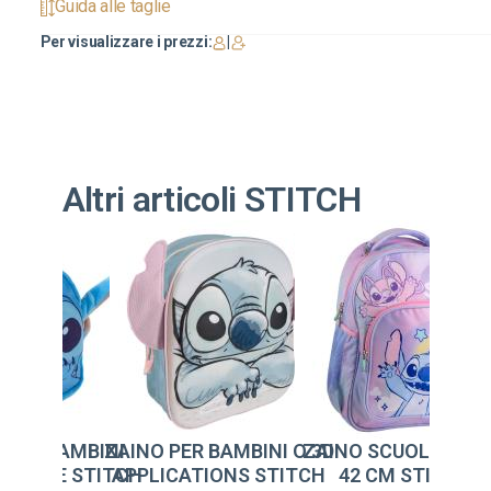
Guida alle taglie
Per visualizzare i prezzi:
|
Altri articoli STITCH
 PER BAMBINI
ZAINO PER BAMBINI O 3D
ZAINO SCUOLA MED
ELUCHE STITCH
APPLICATIONS STITCH
42 CM STITCH