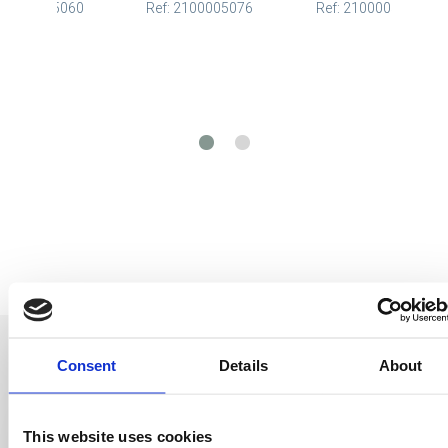
: 2100005060
Ref: 2100005076
Ref: 2100005751
Consent
Details
About
This website uses cookies