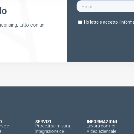
lo
licensing, tutto con un
O
SERVIZI
INFORMAZIONI
rse e
Progetti su misura
Lavora con noi
a
Integrazione del
Video aziendale