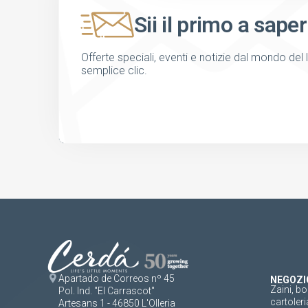
Sii il primo a saper
Offerte speciali, eventi e notizie dal mondo del 
semplice clic.
Apartado de Correos nº 45
NEGOZI
Zaini, bo
Pol. Ind. "El Carrascot"
cartoleri
Artesans 1 - 46850 L'Olleria