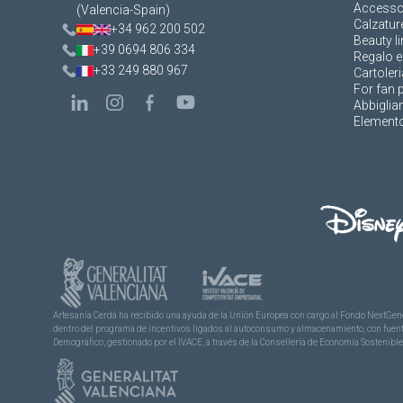
Accesso
(Valencia-Spain)
Calzatur
+34 962 200 502
Beauty li
+39 0694 806 334
Regalo e
+33 249 880 967
Cartoleri
For fan 
Abbigli
Elemento
Artesanía Cerdá ha recibido una ayuda de la Unión Europea con cargo al Fondo NextGene
dentro del programa de incentivos ligados al autoconsumo y almacenamiento, con fuentes
Demográfico, gestionado por el IVACE, a través de la Consellería de Economía Sostenible,