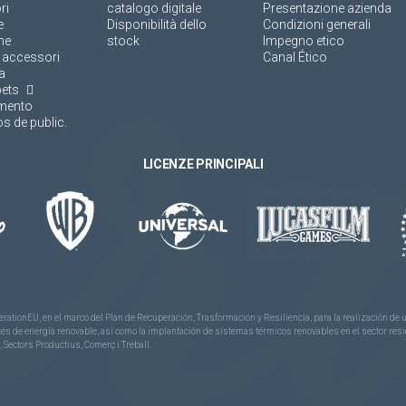
ri
catalogo digitale
Presentazione azienda
e
Disponibilità dello
Condizioni generali
ne
stock
Impegno etico
 accessori
Canal Ético
a
pets
amento
s de public.
LICENZE PRINCIPALI
rationEU, en el marco del Plan de Recuperación, Trasformación y Resiliencia, para la realización d
 de energía renovable, así como la implantación de sistemas térmicos renovables en el sector reside
 Sectors Productius, Comerç i Treball.