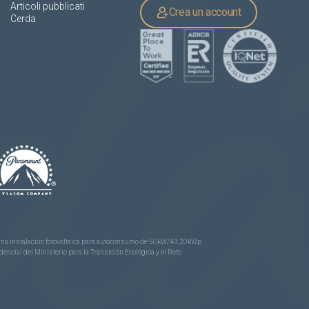
Articoli pubblicati
Crea un account
Cerda
e una instalación fotovoltaica para autoconsumo de 50kW/43,20kWp
ncial del Ministerio para la Transición Ecológica y el Reto