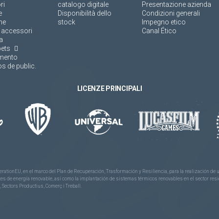
ri
catalogo digitale
Presentazione azienda
e
Disponibilità dello
Condizioni generali
ne
stock
Impegno etico
 accessori
Canal Ético
a
pets
amento
s de public.
LICENZE PRINCIPALI
rationEU, en el marco del Plan de Recuperación, Trasformación y Resiliencia, para la realización d
 de energía renovable, así como la implantación de sistemas térmicos renovables en el sector reside
 Sectors Productius, Comerç i Treball.