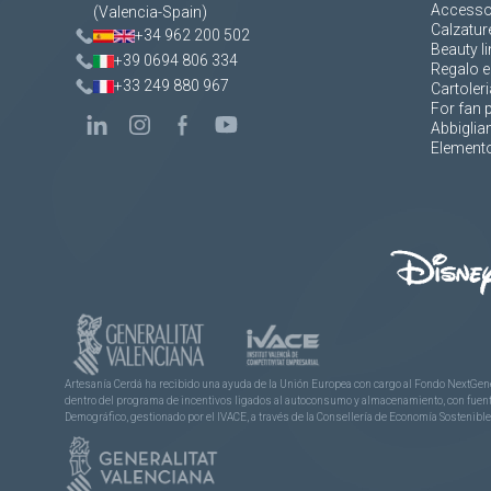
Accesso
(Valencia-Spain)
Calzatur
+34 962 200 502
Beauty li
+39 0694 806 334
Regalo e
+33 249 880 967
Cartoleri
For fan 
Abbigli
Elemento
Artesanía Cerdá ha recibido una ayuda de la Unión Europea con cargo al Fondo NextGene
dentro del programa de incentivos ligados al autoconsumo y almacenamiento, con fuentes
Demográfico, gestionado por el IVACE, a través de la Consellería de Economía Sostenible,