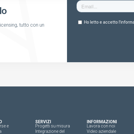
lo
licensing, tutto con un
O
SERVIZI
INFORMAZIONI
rse e
Progetti su misura
Lavora con noi
a
Integrazione del
Video aziendale