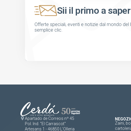
Sii il primo a saper
Offerte speciali, eventi e notizie dal mondo del 
semplice clic.
Apartado de Correos nº 45
NEGOZI
Zaini, bo
Pol. Ind. "El Carrascot"
cartoleri
Artesans 1 - 46850 L'Olleria