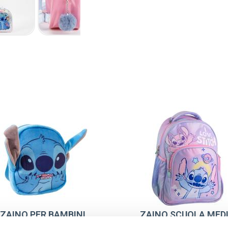
ZAINO PER BAMBINI
ZAINO SCUOLA MED
SILO PELUCHE STITCH
42 CM STITCH