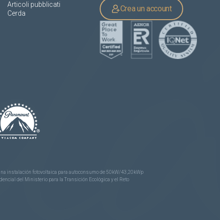
Articoli pubblicati
Crea un account
Cerda
e una instalación fotovoltaica para autoconsumo de 50kW/43,20kWp
ncial del Ministerio para la Transición Ecológica y el Reto