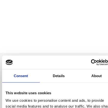
Consent
Details
About
Sii il primo a
This website uses cookies
saperlo
We use cookies to personalise content and ads, to provide
Offerte speciali, eventi e notizie dal mondo del
social media features and to analyse our traffic. We also sha
licensing, tutto con un semplice clic.