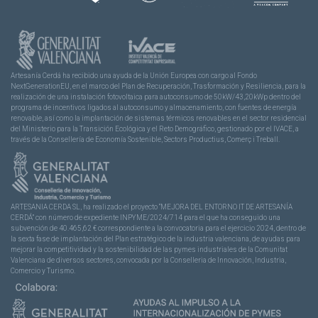
Artesanía Cerdá ha recibido una ayuda de la Unión Europea con cargo al Fondo
NextGenerationEU, en el marco del Plan de Recuperación, Trasformación y Resiliencia, para la
realización de una instalación fotovoltaica para autoconsumo de 50kW/43,20kWp dentro del
programa de incentivos ligados al autoconsumo y almacenamiento, con fuentes de energía
renovable, así como la implantación de sistemas térmicos renovables en el sector residencial
del Ministerio para la Transición Ecológica y el Reto Demográfico, gestionado por el IVACE, a
través de la Consellería de Economía Sostenible, Sectors Productius, Comerç i Treball.
ARTESANIA CERDA SL, ha realizado el proyecto “MEJORA DEL ENTORNO IT DE ARTESANÍA
CERDÁ” con número de expediente INPYME/2024/714 para el que ha conseguido una
subvención de 40.465,62 € correspondiente a la convocatoria para el ejercicio 2024, dentro de
la sexta fase de implantación del Plan estratégico de la industria valenciana, de ayudas para
mejorar la competitividad y la sostenibilidad de las pymes industriales de la Comunitat
Valenciana de diversos sectores, convocada por la Conselleria de Innovación, Industria,
Comercio y Turismo.