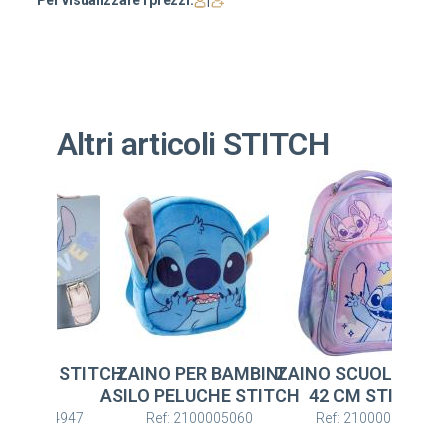
Per visualizzare i prezzi:
|
Altri articoli STITCH
 PER BAMBINI
ZAINO SCUOLA MEDIO
BORSA SEDILE STIT
ELUCHE STITCH
42 CM STITCH
: 2100005060
Ref: 2100005751
Ref: 2100004947