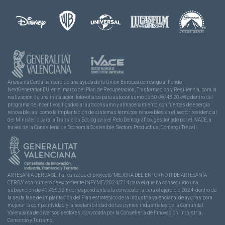
Artesanía Cerdá ha recibido una ayuda de la Unión Europea con cargo al Fondo
NextGenerationEU, en el marco del Plan de Recuperación, Trasformación y Resiliencia, para la
realización de una instalación fotovoltaica para autoconsumo de 50kW/43,20kWp dentro del
programa de incentivos ligados al autoconsumo y almacenamiento, con fuentes de energía
renovable, así como la implantación de sistemas térmicos renovables en el sector residencial
del Ministerio para la Transición Ecológica y el Reto Demográfico, gestionado por el IVACE, a
través de la Consellería de Economía Sostenible, Sectors Productius, Comerç i Treball.
ARTESANIA CERDA SL, ha realizado el proyecto “MEJORA DEL ENTORNO IT DE ARTESANÍA
CERDÁ” con número de expediente INPYME/2024/714 para el que ha conseguido una
subvención de 40.465,62 € correspondiente a la convocatoria para el ejercicio 2024, dentro de
la sexta fase de implantación del Plan estratégico de la industria valenciana, de ayudas para
mejorar la competitividad y la sostenibilidad de las pymes industriales de la Comunitat
Valenciana de diversos sectores, convocada por la Conselleria de Innovación, Industria,
Comercio y Turismo.