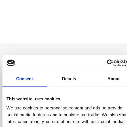
Consent
Details
About
Sii il primo a
saperlo
This website uses cookies
Offerte speciali, eventi e notizie dal mondo del
licensing, tutto con un semplice clic.
We use cookies to personalise content and ads, to provide
social media features and to analyse our traffic. We also sha
information about your use of our site with our social media,