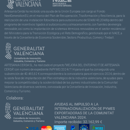
Artesanía Cerdá ha recibido una ayuda de la Unión Europea con cargo al Fondo
NextGenerationEU, en el marco del Plan de Recuperación, Trasformación y Resiliencia, para la
realización de una instalación fotovoltaica para autoconsumo de 50kW/43,20kWp dentro del
programa de incentivos ligados al autoconsumo y almacenamiento, con fuentes de energía
renovable, así como la implantación de sistemas térmicos renovables en el sector residencial
del Ministerio para la Transición Ecológica y el Reto Demográfico, gestionado por el IVACE, a
través de la Consellería de Economía Sostenible, Sectors Productius, Comerç i Treball.
ARTESANIA CERDA SL, ha realizado el proyecto “MEJORA DEL ENTORNO IT DE ARTESANÍA
CERDÁ” con número de expediente INPYME/2024/714 para el que ha conseguido una
subvención de 40.465,62 € correspondiente a la convocatoria para el ejercicio 2024, dentro de
la sexta fase de implantación del Plan estratégico de la industria valenciana, de ayudas para
mejorar la competitividad y la sostenibilidad de las pymes industriales de la Comunitat
Valenciana de diversos sectores, convocada por la Conselleria de Innovación, Industria,
Comercio y Turismo.