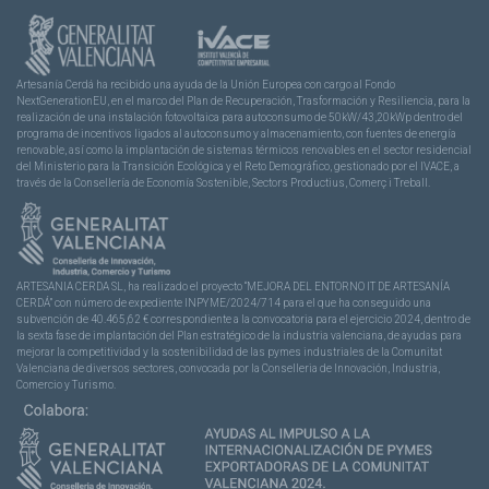
Artesanía Cerdá ha recibido una ayuda de la Unión Europea con cargo al Fondo
NextGenerationEU, en el marco del Plan de Recuperación, Trasformación y Resiliencia, para la
realización de una instalación fotovoltaica para autoconsumo de 50kW/43,20kWp dentro del
programa de incentivos ligados al autoconsumo y almacenamiento, con fuentes de energía
renovable, así como la implantación de sistemas térmicos renovables en el sector residencial
del Ministerio para la Transición Ecológica y el Reto Demográfico, gestionado por el IVACE, a
través de la Consellería de Economía Sostenible, Sectors Productius, Comerç i Treball.
ARTESANIA CERDA SL, ha realizado el proyecto “MEJORA DEL ENTORNO IT DE ARTESANÍA
CERDÁ” con número de expediente INPYME/2024/714 para el que ha conseguido una
subvención de 40.465,62 € correspondiente a la convocatoria para el ejercicio 2024, dentro de
la sexta fase de implantación del Plan estratégico de la industria valenciana, de ayudas para
mejorar la competitividad y la sostenibilidad de las pymes industriales de la Comunitat
Valenciana de diversos sectores, convocada por la Conselleria de Innovación, Industria,
Comercio y Turismo.