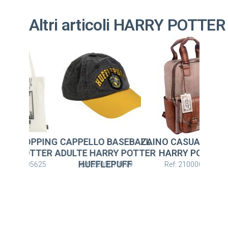
Altri articoli HARRY POTTER
A SHOPPING
CAPPELLO BASEBALL
ZAINO CASUAL URBA
RY POTTER
ADULTE HARRY POTTER
HARRY POTTER
HUFFLEPUFF
: 2100005625
Ref: 2200010499
Ref: 2100003163