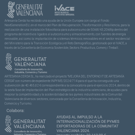
Artesanía Cerdá ha recibido una ayuda de la Unión Europea con cargo al Fondo
NextGenerationEU, en el marco del Plan de Recuperación, Trasformación y Resiliencia, para la
realización de una instalación fotovoltaica para autoconsumo de 50kW/43,20kWp dentro del
programa de incentivos ligados al autoconsumo y almacenamiento, con fuentes de energía
renovable, así como la implantación de sistemas térmicos renovables en el sector residencial
del Ministerio para la Transición Ecológica y el Reto Demográfico, gestionado por el IVACE, a
través de la Consellería de Economía Sostenible, Sectors Productius, Comerç i Treball.
ARTESANIA CERDA SL, ha realizado el proyecto “MEJORA DEL ENTORNO IT DE ARTESANÍA
CERDÁ” con número de expediente INPYME/2024/714 para el que ha conseguido una
subvención de 40.465,62 € correspondiente a la convocatoria para el ejercicio 2024, dentro de
la sexta fase de implantación del Plan estratégico de la industria valenciana, de ayudas para
mejorar la competitividad y la sostenibilidad de las pymes industriales de la Comunitat
Valenciana de diversos sectores, convocada por la Conselleria de Innovación, Industria,
Comercio y Turismo.