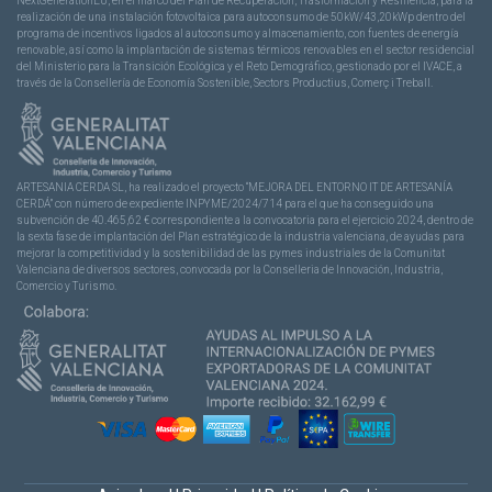
NextGenerationEU, en el marco del Plan de Recuperación, Trasformación y Resiliencia, para la
realización de una instalación fotovoltaica para autoconsumo de 50kW/43,20kWp dentro del
programa de incentivos ligados al autoconsumo y almacenamiento, con fuentes de energía
renovable, así como la implantación de sistemas térmicos renovables en el sector residencial
del Ministerio para la Transición Ecológica y el Reto Demográfico, gestionado por el IVACE, a
través de la Consellería de Economía Sostenible, Sectors Productius, Comerç i Treball.
ARTESANIA CERDA SL, ha realizado el proyecto “MEJORA DEL ENTORNO IT DE ARTESANÍA
CERDÁ” con número de expediente INPYME/2024/714 para el que ha conseguido una
subvención de 40.465,62 € correspondiente a la convocatoria para el ejercicio 2024, dentro de
la sexta fase de implantación del Plan estratégico de la industria valenciana, de ayudas para
mejorar la competitividad y la sostenibilidad de las pymes industriales de la Comunitat
Valenciana de diversos sectores, convocada por la Conselleria de Innovación, Industria,
Comercio y Turismo.