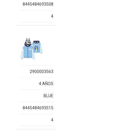
8445484693508
4
2900003563
4 AÑOS
BLUE
8445484693515
4