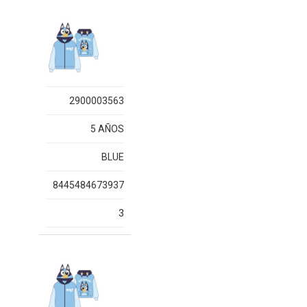
2900003563
5 AÑOS
BLUE
8445484673937
3