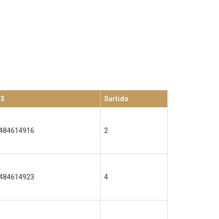
13
Surtido
484614916
2
484614923
4