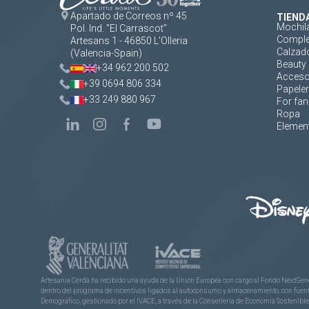
Apartado de Correos nº 45
TIEND
Mochil
Pol. Ind. "El Carrascot"
Comple
Artesans 1 - 46850 L'Olleria
Calzad
(Valencia-Spain)
Beauty 
+34 962 200 502
Acceso
+39 0694 806 334
Papeler
+33 249 880 967
For fan
Ropa
Element
Artesanía Cerdá ha recibido una ayuda de la Unión Europea con cargo al Fondo NextGene
dentro del programa de incentivos ligados al autoconsumo y almacenamiento, con fuentes
Demográfico, gestionado por el IVACE, a través de la Consellería de Economía Sostenible,