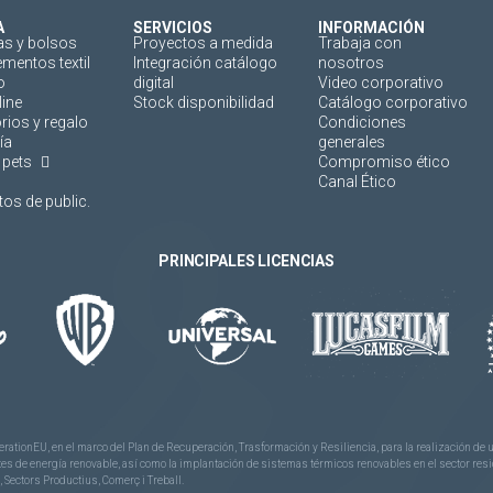
A
SERVICIOS
INFORMACIÓN
as y bolsos
Proyectos a medida
Trabaja con
mentos textil
Integración catálogo
nosotros
o
digital
Video corporativo
line
Stock disponibilidad
Catálogo corporativo
rios y regalo
Condiciones
ía
generales
 pets
Compromiso ético
Canal Ético
os de public.
PRINCIPALES LICENCIAS
rationEU, en el marco del Plan de Recuperación, Trasformación y Resiliencia, para la realización d
 de energía renovable, así como la implantación de sistemas térmicos renovables en el sector reside
 Sectors Productius, Comerç i Treball.