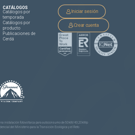
CATÁLOGOS
Iniciar sesión
Catálogos por
temporada
Catálogos por
Crear cuenta
producto
Publicaciones de
Cerdá
e una instalación fotovoltaica para autoconsumo de 50kW/43,20kWp
ncial del Ministerio para la Transición Ecológica y el Reto