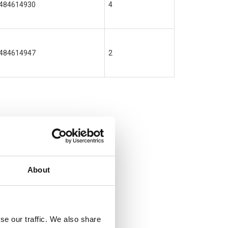
484614930
4
484614947
2
About
se our traffic. We also share