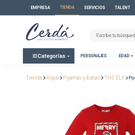
TIENDA
EMPRESA
SERVICIOS
TALENT
Categorías
PERSONAJES
EDAD
Tienda
Ropa
Pijamas y batas
THE ELF
Pij