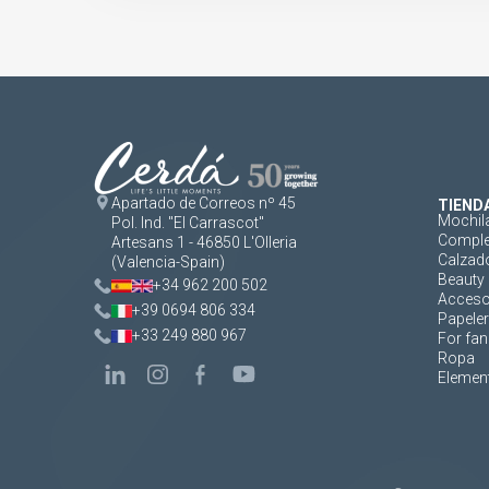
Apartado de Correos nº 45
TIEND
Mochil
Pol. Ind. "El Carrascot"
Comple
Artesans 1 - 46850 L'Olleria
Calzad
(Valencia-Spain)
Beauty 
+34 962 200 502
Acceso
+39 0694 806 334
Papeler
+33 249 880 967
For fan
Ropa
Element