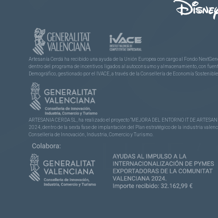
Artesanía Cerdá ha recibido una ayuda de la Unión Europea con cargo al Fondo NextGene
dentro del programa de incentivos ligados al autoconsumo y almacenamiento, con fuentes
Demográfico, gestionado por el IVACE, a través de la Consellería de Economía Sostenible,
ARTESANIA CERDA SL, ha realizado el proyecto “MEJORA DEL ENTORNO IT DE ARTESANÍA 
2024, dentro de la sexta fase de implantación del Plan estratégico de la industria vale
Conselleria de Innovación, Industria, Comercio y Turismo.