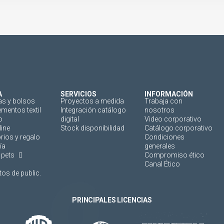
A
SERVICIOS
INFORMACIÓN
as y bolsos
Proyectos a medida
Trabaja con
mentos textil
Integración catálogo
nosotros
o
digital
Video corporativo
line
Stock disponibilidad
Catálogo corporativo
rios y regalo
Condiciones
ía
generales
 pets
Compromiso ético
Canal Ético
os de public.
PRINCIPALES LICENCIAS