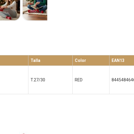
Talla
Color
EAN13
T.27/30
RED
844548464