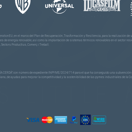
rationEU, en el marco del Plan de Recuperación, Trasformación y Resiliencia, para la realización d
 de energía renovable, así como la implantación de sistemas térmicos renovables en el sector reside
 Sectors Productius, Comerç i Treball.
CERDÁ” con número de expediente INPYME/2024/714 para el que ha conseguido una subvención de 40
nciana, de ayudas para mejorar la competitividad y la sostenibilidad de las pymes industriales de la 