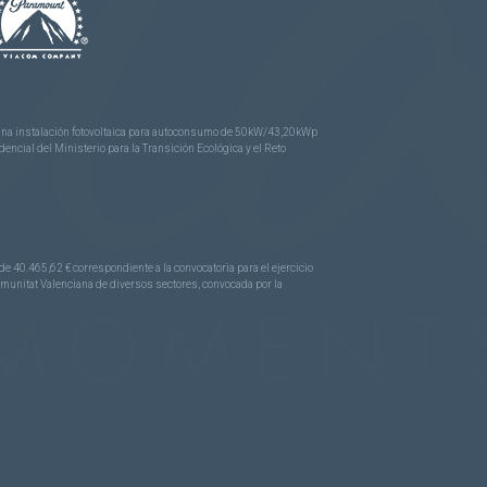
e una instalación fotovoltaica para autoconsumo de 50kW/43,20kWp
ncial del Ministerio para la Transición Ecológica y el Reto
.465,62 € correspondiente a la convocatoria para el ejercicio
Comunitat Valenciana de diversos sectores, convocada por la