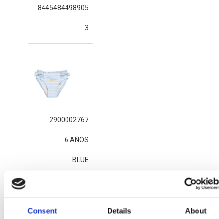
8445484498905
3
2900002767
6 AÑOS
BLUE
8445484498912
1
Consent
Details
About