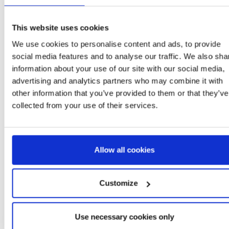
This website uses cookies
We use cookies to personalise content and ads, to provide
Más artículos BLUEY
social media features and to analyse our traffic. We also sha
information about your use of our site with our social media,
advertising and analytics partners who may combine it with
other information that you’ve provided to them or that they’ve
collected from your use of their services.
Allow all cookies
TOALLA SET SAQUITO
MOCHILA INFANTI
BLUEY
GUARDERIA PELUCH
Customize
BLUEY
Ref: 2200010146
Ref: 2100004866
Use necessary cookies only