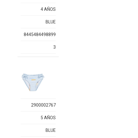
4 AÑOS
BLUE
8445484498899
3
2900002767
5 AÑOS
BLUE