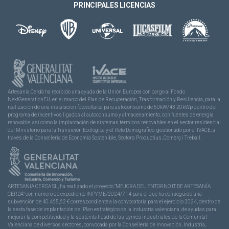
PRINCIPALES LICENCIAS
Artesanía Cerdá ha recibido una ayuda de la Unión Europea con cargo al Fondo
NextGenerationEU, en el marco del Plan de Recuperación, Trasformación y Resiliencia, para la
realización de una instalación fotovoltaica para autoconsumo de 50kW/43,20kWp dentro del
programa de incentivos ligados al autoconsumo y almacenamiento, con fuentes de energía
renovable, así como la implantación de sistemas térmicos renovables en el sector residencial
del Ministerio para la Transición Ecológica y el Reto Demográfico, gestionado por el IVACE, a
través de la Consellería de Economía Sostenible, Sectors Productius, Comerç i Treball.
ARTESANIA CERDA SL, ha realizado el proyecto “MEJORA DEL ENTORNO IT DE ARTESANÍA
CERDÁ” con número de expediente INPYME/2024/714 para el que ha conseguido una
subvención de 40.465,62 € correspondiente a la convocatoria para el ejercicio 2024, dentro de
la sexta fase de implantación del Plan estratégico de la industria valenciana, de ayudas para
mejorar la competitividad y la sostenibilidad de las pymes industriales de la Comunitat
Valenciana de diversos sectores, convocada por la Conselleria de Innovación, Industria,