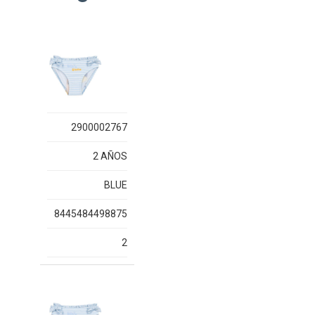
2900002767
2 AÑOS
BLUE
8445484498875
2