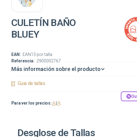
CULETÍN BAÑO
BLUEY
EAN:
EAN13 por talla
Referencia:
2900002767
Más información sobre el producto
Guia de tallas
Ou
Para ver los precios:
|
Desglose de Tallas