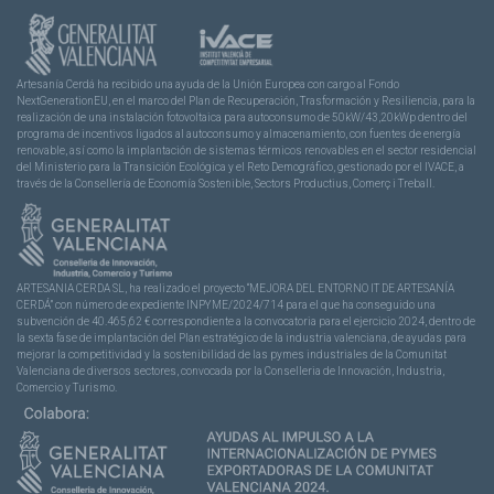
Artesanía Cerdá ha recibido una ayuda de la Unión Europea con cargo al Fondo
NextGenerationEU, en el marco del Plan de Recuperación, Trasformación y Resiliencia, para la
realización de una instalación fotovoltaica para autoconsumo de 50kW/43,20kWp dentro del
programa de incentivos ligados al autoconsumo y almacenamiento, con fuentes de energía
renovable, así como la implantación de sistemas térmicos renovables en el sector residencial
del Ministerio para la Transición Ecológica y el Reto Demográfico, gestionado por el IVACE, a
través de la Consellería de Economía Sostenible, Sectors Productius, Comerç i Treball.
ARTESANIA CERDA SL, ha realizado el proyecto “MEJORA DEL ENTORNO IT DE ARTESANÍA
CERDÁ” con número de expediente INPYME/2024/714 para el que ha conseguido una
subvención de 40.465,62 € correspondiente a la convocatoria para el ejercicio 2024, dentro de
la sexta fase de implantación del Plan estratégico de la industria valenciana, de ayudas para
mejorar la competitividad y la sostenibilidad de las pymes industriales de la Comunitat
Valenciana de diversos sectores, convocada por la Conselleria de Innovación, Industria,
Comercio y Turismo.