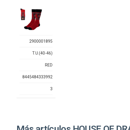
2900001895
T.U.(40-46)
RED
8445484333992
3
Más artículos HOUSE OF D