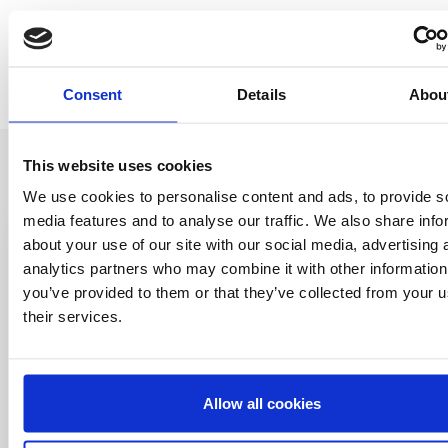
Consent
Details
Abou
This website uses cookies
We use cookies to personalise content and ads, to provide s
media features and to analyse our traffic. We also share info
about your use of our site with our social media, advertising 
Entérate antes
analytics partners who may combine it with other information
you’ve provided to them or that they’ve collected from your u
que nadie
their services.
Consigue ofertas especiales, información
sobre eventos, los últimos artículos del blog y
conoce antes que nadie las novedades del
mundo del licensing, todo al alcance de un
Allow all cookies
click.