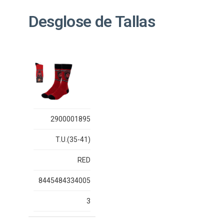
Desglose de Tallas
2900001895
T.U.(35-41)
RED
8445484334005
3