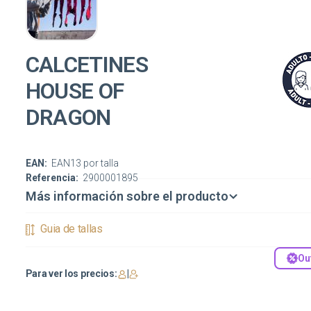
CALCETINES
HOUSE OF
DRAGON
EAN:
EAN13 por talla
Referencia:
2900001895
Más información sobre el producto
Guia de tallas
Ou
Para ver los precios:
|