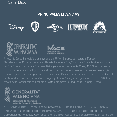
Canal Ético
PRINCIPALES LICENCIAS
Artesanía Cerdá ha recibido una ayuda de la Unión Europea con cargo al Fondo
NextGenerationEU, en el marco del Plan de Recuperación, Trasformación y Resiliencia, para la
realización de una instalación fotovoltaica para autoconsumo de 50kW/43,20kWp dentro del
programa de incentivos ligados al autoconsumo y almacenamiento, con fuentes de energía
renovable, así como la implantación de sistemas térmicos renovables en el sector residencial
del Ministerio para la Transición Ecológica y el Reto Demográfico, gestionado por el IVACE, a
través de la Consellería de Economía Sostenible, Sectors Productius, Comerç i Treball.
ARTESANIA CERDA SL, ha realizado el proyecto “MEJORA DEL ENTORNO IT DE ARTESANÍA
CERDÁ” con número de expediente INPYME/2024/714 para el que ha conseguido una
subvención de 40.465,62 € correspondiente a la convocatoria para el ejercicio 2024, dentro de