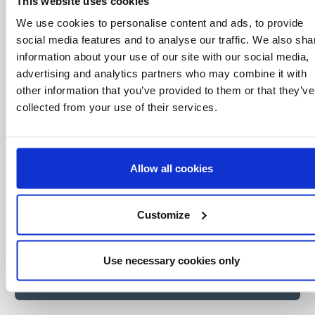
que nadie
This website uses cookies
We use cookies to personalise content and ads, to provide
Consigue ofertas especiales, información
sobre eventos, los últimos artículos del blog y
social media features and to analyse our traffic. We also sha
conoce antes que nadie las novedades del
information about your use of our site with our social media,
mundo del licensing, todo al alcance de un
advertising and analytics partners who may combine it with
click.
other information that you’ve provided to them or that they’ve
collected from your use of their services.
Allow all cookies
Customize
Use necessary cookies only