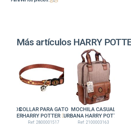
Para ver los precios:
|
Más artículos HARRY POTT
R PARA GATO
MOCHILA CASUAL
COLLAR PARA PERR
RY POTTER
URBANA HARRY POTTER
XXS/XS HARRY POTT
GRYFFINDOR
: 2800001517
Ref: 2100003163
Ref: 2800001125