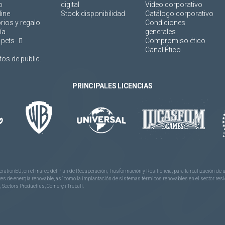
o
digital
Video corporativo
line
Stock disponibilidad
Catálogo corporativo
rios y regalo
Condiciones
ía
generales
 pets
Compromiso ético
Canal Ético
os de public.
PRINCIPALES LICENCIAS
rationEU, en el marco del Plan de Recuperación, Trasformación y Resiliencia, para la realización d
 de energía renovable, así como la implantación de sistemas térmicos renovables en el sector reside
 Sectors Productius, Comerç i Treball.