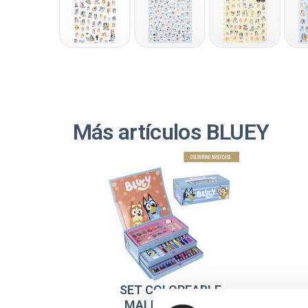
Más artículos BLUEY
SET COLOREABLE
MALETÍN BLUEY