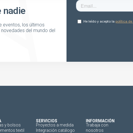
e nadie
 eventos, los últimos
as novedades del mundo del
A
SERVICIOS
INFORMACIÓN
as y bolsos
Proyectos a medida
Trabaja con
mentos textil
Integración catálogo
nosotros