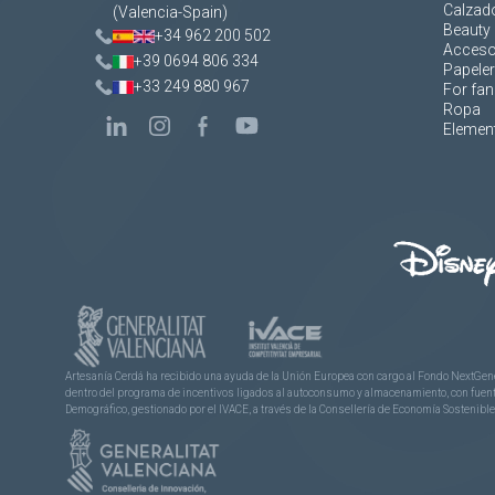
Calzad
(Valencia-Spain)
Beauty 
+34 962 200 502
Acceso
+39 0694 806 334
Papeler
+33 249 880 967
For fan
Ropa
Element
Artesanía Cerdá ha recibido una ayuda de la Unión Europea con cargo al Fondo NextGene
dentro del programa de incentivos ligados al autoconsumo y almacenamiento, con fuentes
Demográfico, gestionado por el IVACE, a través de la Consellería de Economía Sostenible,