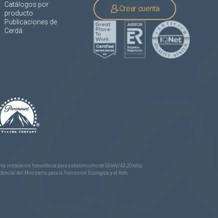
Catálogos por
Crear cuenta
producto
Publicaciones de
Cerdá
e una instalación fotovoltaica para autoconsumo de 50kW/43,20kWp
ncial del Ministerio para la Transición Ecológica y el Reto