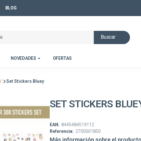
BLOG
Buscar
NOVEDADES
OFERTAS
Y
Set Stickers Bluey
SET STICKERS BLUE
EAN:
8445484519112
Referencia:
2700001850
Más información sobre el product