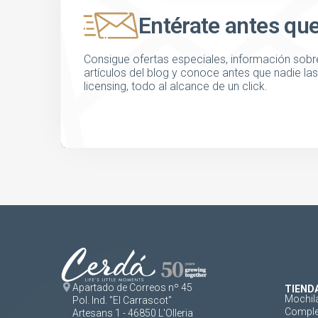
Entérate antes qu
Consigue ofertas especiales, información sobre
artículos del blog y conoce antes que nadie l
licensing, todo al alcance de un click.
Apartado de Correos nº 45
TIEND
Mochil
Pol. Ind. "El Carrascot"
Comple
Artesans 1 - 46850 L'Olleria