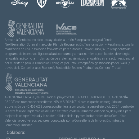
Artesanía Cerdá ha recibido una ayuda de la Unión Europea con cargo al Fondo
NextGenerationEU, en el marco del Plan de Recuperación, Trasformación y Resiliencia, para la
realización de una instalación fotovoltaica para autoconsumo de 50kW/43,20kWp dentro del
programa de incentivos ligados al autoconsumo y almacenamiento, con fuentes de energía
renovable, así como la implantación de sistemas térmicos renovables en el sector residencial
del Ministerio para la Transición Ecológica y el Reto Demográfico, gestionado por el IVACE, a
través de la Consellería de Economía Sostenible, Sectors Productius, Comerç i Treball.
ARTESANIA CERDA SL, ha realizado el proyecto “MEJORA DEL ENTORNO IT DE ARTESANÍA
CERDÁ” con número de expediente INPYME/2024/714 para el que ha conseguido una
subvención de 40.465,62 € correspondiente a la convocatoria para el ejercicio 2024, dentro de
la sexta fase de implantación del Plan estratégico de la industria valenciana, de ayudas para
mejorar la competitividad y la sostenibilidad de las pymes industriales de la Comunitat
Valenciana de diversos sectores, convocada por la Conselleria de Innovación, Industria,
Comercio y Turismo.