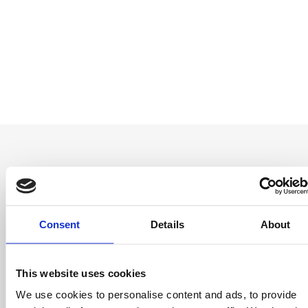
Entérate antes
Consent
Details
About
que nadie
Consigue ofertas especiales, información
This website uses cookies
sobre eventos, los últimos artículos del blog y
conoce antes que nadie las novedades del
We use cookies to personalise content and ads, to provide
mundo del licensing, todo al alcance de un