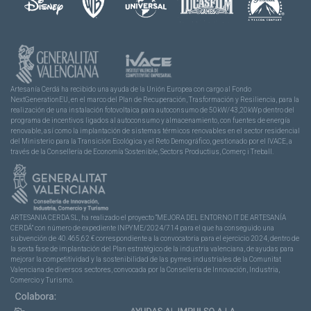
Artesanía Cerdá ha recibido una ayuda de la Unión Europea con cargo al Fondo
NextGenerationEU, en el marco del Plan de Recuperación, Trasformación y Resiliencia, para la
realización de una instalación fotovoltaica para autoconsumo de 50kW/43,20kWp dentro del
programa de incentivos ligados al autoconsumo y almacenamiento, con fuentes de energía
renovable, así como la implantación de sistemas térmicos renovables en el sector residencial
del Ministerio para la Transición Ecológica y el Reto Demográfico, gestionado por el IVACE, a
través de la Consellería de Economía Sostenible, Sectors Productius, Comerç i Treball.
ARTESANIA CERDA SL, ha realizado el proyecto “MEJORA DEL ENTORNO IT DE ARTESANÍA
CERDÁ” con número de expediente INPYME/2024/714 para el que ha conseguido una
subvención de 40.465,62 € correspondiente a la convocatoria para el ejercicio 2024, dentro de
la sexta fase de implantación del Plan estratégico de la industria valenciana, de ayudas para
mejorar la competitividad y la sostenibilidad de las pymes industriales de la Comunitat
Valenciana de diversos sectores, convocada por la Conselleria de Innovación, Industria,
Comercio y Turismo.