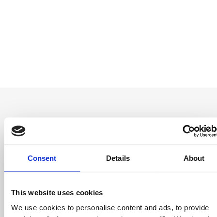
Entérate antes
Consent
Details
About
que nadie
Consigue ofertas especiales, información
This website uses cookies
sobre eventos, los últimos artículos del blog y
conoce antes que nadie las novedades del
We use cookies to personalise content and ads, to provide
mundo del licensing, todo al alcance de un