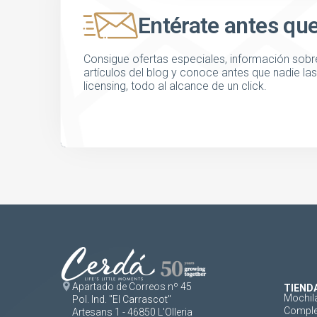
Entérate antes qu
Consigue ofertas especiales, información sobre
artículos del blog y conoce antes que nadie l
licensing, todo al alcance de un click.
Apartado de Correos nº 45
TIEND
Mochil
Pol. Ind. "El Carrascot"
Comple
Artesans 1 - 46850 L'Olleria