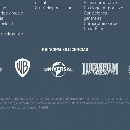
o
digital
Video corporativo
line
Stock disponibilidad
Catálogo corporativo
rios y regalo
Condiciones
ía
generales
 pets
Compromiso ético
Canal Ético
os de public.
PRINCIPALES LICENCIAS
rationEU, en el marco del Plan de Recuperación, Trasformación y Resiliencia, para la realización d
 de energía renovable, así como la implantación de sistemas térmicos renovables en el sector reside
 Sectors Productius, Comerç i Treball.