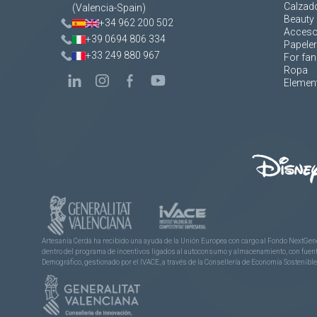
Calzad
(Valencia-Spain)
Beauty 
+34 962 200 502
Acceso
+39 0694 806 334
Papeler
+33 249 880 967
For fan
Ropa
Element
Artesanía Cerdá ha recibido una ayuda de la Unión Europea con cargo al Fondo NextGene
dentro del programa de incentivos ligados al autoconsumo y almacenamiento, con fuentes
Demográfico, gestionado por el IVACE, a través de la Consellería de Economía Sostenible,