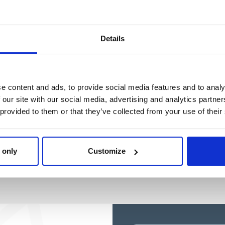
HELLO KITTY
Ref: 2600003164
Ref: 2100005845
Details
e content and ads, to provide social media features and to analy
 our site with our social media, advertising and analytics partn
 provided to them or that they’ve collected from your use of their
 only
Customize