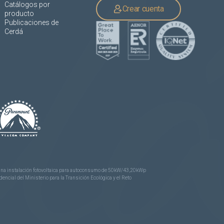
Catálogos por
Crear cuenta
producto
Publicaciones de
Cerdá
e una instalación fotovoltaica para autoconsumo de 50kW/43,20kWp
ncial del Ministerio para la Transición Ecológica y el Reto