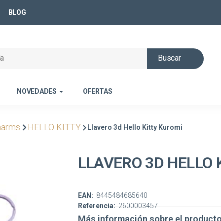
BLOG
Buscar
NOVEDADES
OFERTAS
harms
HELLO KITTY
Llavero 3d Hello Kitty Kuromi
LLAVERO 3D HELLO 
EAN:
8445484685640
Referencia:
2600003457
Más información sobre el product