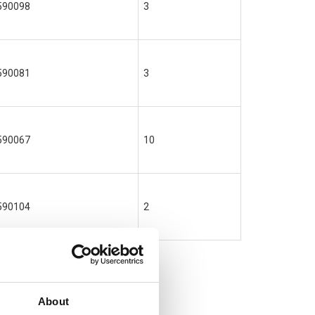
590098
3
590081
3
590067
10
590104
2
About