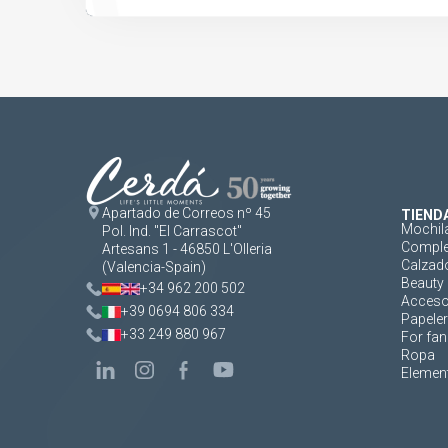
Apartado de Correos nº 45
TIEND
Mochil
Pol. Ind. "El Carrascot"
Comple
Artesans 1 - 46850 L'Olleria
Calzad
(Valencia-Spain)
Beauty 
+34 962 200 502
Acceso
+39 0694 806 334
Papeler
+33 249 880 967
For fan
Ropa
Element