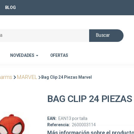
BLOG
Buscar
NOVEDADES
OFERTAS
harms
MARVEL
Bag Clip 24 Piezas Marvel
BAG CLIP 24 PIEZA
EAN:
EAN13 por talla
Referencia:
2600003114
Más información sobre el product