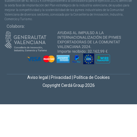
subvención de 40.465,62 € correspondiente a la convocatoria para el ejercicio 2024, dentro de
la sexta fase de implantación del Plan estratégico de la industria valenciana, de ayudas para
mejorar la competitividad y la sostenibilidad de las pymes industriales de la Comunitat
Valenciana de diversos sectores, convocada por la Conselleria de Innovación, Industria,
Comercio y Turismo.
Aviso legal
|
Privacidad
|
Política de Cookies
Copyright Cerdá Group 2026