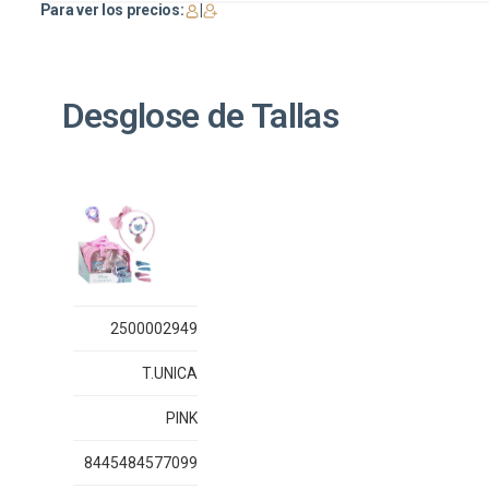
Para ver los precios:
|
Desglose de Tallas
2500002949
T.UNICA
PINK
8445484577099