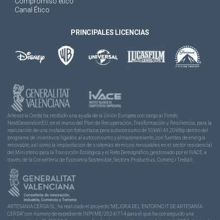
Compromiso ético
Canal Ético
PRINCIPALES LICENCIAS
Artesanía Cerdá ha recibido una ayuda de la Unión Europea con cargo al Fondo
NextGenerationEU, en el marco del Plan de Recuperación, Trasformación y Resiliencia, para la
realización de una instalación fotovoltaica para autoconsumo de 50kW/43,20kWp dentro del
programa de incentivos ligados al autoconsumo y almacenamiento, con fuentes de energía
renovable, así como la implantación de sistemas térmicos renovables en el sector residencial
del Ministerio para la Transición Ecológica y el Reto Demográfico, gestionado por el IVACE, a
través de la Consellería de Economía Sostenible, Sectors Productius, Comerç i Treball.
ARTESANIA CERDA SL, ha realizado el proyecto “MEJORA DEL ENTORNO IT DE ARTESANÍA
CERDÁ” con número de expediente INPYME/2024/714 para el que ha conseguido una