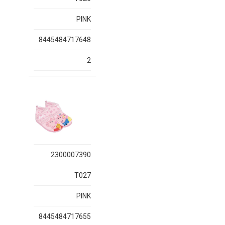
PINK
8445484717648
2
2300007390
T027
PINK
8445484717655