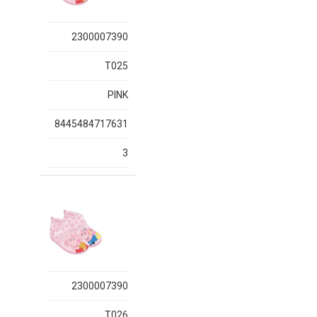
2300007390
T025
PINK
8445484717631
3
2300007390
T026