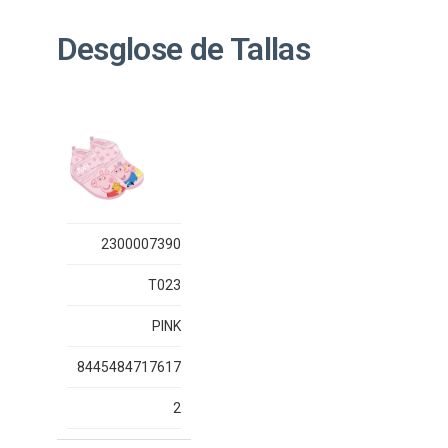
Desglose de Tallas
2300007390
T023
PINK
8445484717617
2