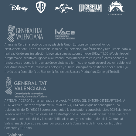
Artesanía Cerdá ha recibido una ayuda de la Unión Europea con cargo al Fondo
NextGenerationEU, en el marco del Plan de Recuperación, Trasformación y Resiliencia, para la
realización de una instalación fotovoltaica para autoconsumo de 50kW/43,20kWp dentro del
programa de incentivos ligados al autoconsumo y almacenamiento, con fuentes de energía
renovable, así como la implantación de sistemas térmicos renovables en el sector residencial
del Ministerio para la Transición Ecológica y el Reto Demográfico, gestionado por el IVACE, a
través de la Consellería de Economía Sostenible, Sectors Productius, Comerç i Treball.
ARTESANIA CERDA SL, ha realizado el proyecto “MEJORA DEL ENTORNO IT DE ARTESANÍA
CERDÁ” con número de expediente INPYME/2024/714 para el que ha conseguido una
subvención de 40.465,62 € correspondiente a la convocatoria para el ejercicio 2024, dentro de
la sexta fase de implantación del Plan estratégico de la industria valenciana, de ayudas para
mejorar la competitividad y la sostenibilidad de las pymes industriales de la Comunitat
Valenciana de diversos sectores, convocada por la Conselleria de Innovación, Industria,
Comercio y Turismo.