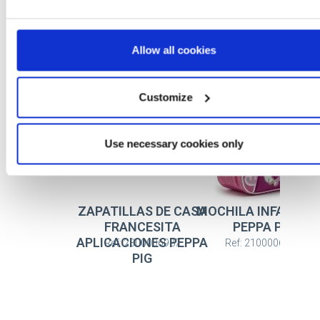
Más artículos PEPPA PIG
Allow all cookies
Customize
Use necessary cookies only
ZAPATILLAS DE CASA
MOCHILA INFANTIL 
FRANCESITA
PEPPA PIG
APLICACIONES PEPPA
Ref: 2300006987
Ref: 2100006569
PIG