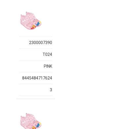
2300007390
T024
PINK
8445484717624
3