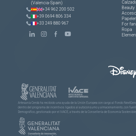
Calzad
(Valencia-Spain)
Beauty 
+34 962 200 502
Acceso
+39 0694 806 334
Papeler
+33 249 880 967
For fan
Ropa
Element
Artesanía Cerdá ha recibido una ayuda de la Unión Europea con cargo al Fondo NextGene
dentro del programa de incentivos ligados al autoconsumo y almacenamiento, con fuentes
Demográfico, gestionado por el IVACE, a través de la Consellería de Economía Sostenible,