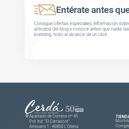
Entérate antes qu
Consigue ofertas especiales, información sobre
artículos del blog y conoce antes que nadie l
licensing, todo al alcance de un click.
Apartado de Correos nº 45
TIEND
Mochil
Pol. Ind. "El Carrascot"
Comple
Artesans 1 - 46850 L'Olleria