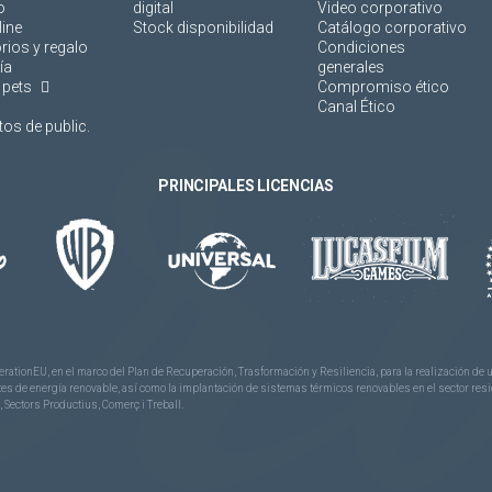
o
digital
Video corporativo
line
Stock disponibilidad
Catálogo corporativo
rios y regalo
Condiciones
ía
generales
 pets
Compromiso ético
Canal Ético
os de public.
PRINCIPALES LICENCIAS
rationEU, en el marco del Plan de Recuperación, Trasformación y Resiliencia, para la realización d
 de energía renovable, así como la implantación de sistemas térmicos renovables en el sector reside
 Sectors Productius, Comerç i Treball.