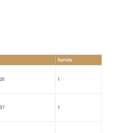
Surtido
20
1
37
1