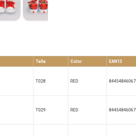
Talla
Color
EAN13
T028
RED
84454846067
T029
RED
84454846067