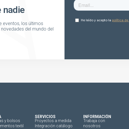
e nadie
 eventos, los últimos
as novedades del mundo del
A
SERVICIOS
INFORMACIÓN
as y bolsos
Proyectos a medida
Trabaja con
mentos textil
Integración catálogo
nosotros