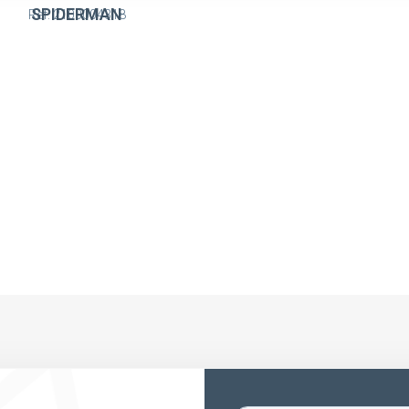
SPIDERMAN
Ref: 2100004318