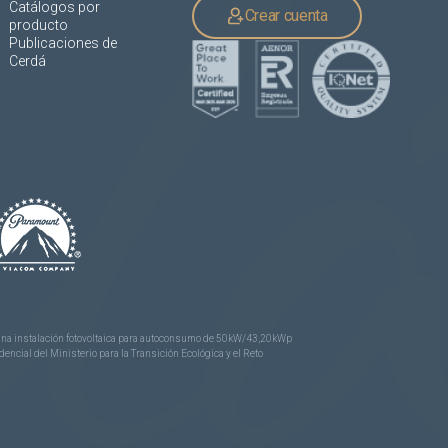
Catálogos por
Crear cuenta
producto
Publicaciones de
Cerdá
e una instalación fotovoltaica para autoconsumo de 50kW/43,20kWp
ncial del Ministerio para la Transición Ecológica y el Reto