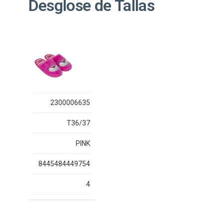
Desglose de Tallas
2300006635
T36/37
PINK
8445484449754
4