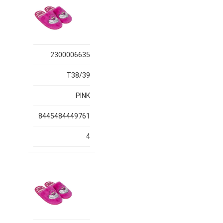
2300006635
T38/39
PINK
8445484449761
4