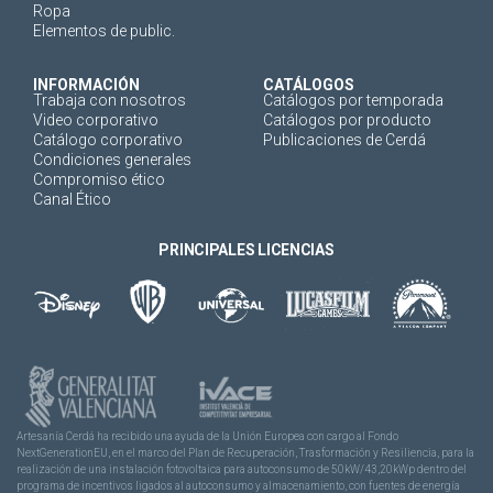
Ropa
Elementos de public.
INFORMACIÓN
CATÁLOGOS
Trabaja con nosotros
Catálogos por temporada
Video corporativo
Catálogos por producto
Catálogo corporativo
Publicaciones de Cerdá
Condiciones generales
Compromiso ético
Canal Ético
PRINCIPALES LICENCIAS
Artesanía Cerdá ha recibido una ayuda de la Unión Europea con cargo al Fondo
NextGenerationEU, en el marco del Plan de Recuperación, Trasformación y Resiliencia, para la
realización de una instalación fotovoltaica para autoconsumo de 50kW/43,20kWp dentro del
programa de incentivos ligados al autoconsumo y almacenamiento, con fuentes de energía