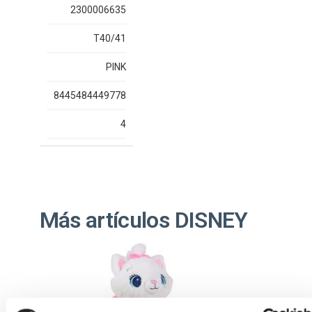
2300006635
T40/41
PINK
8445484449778
4
Más artículos DISNEY