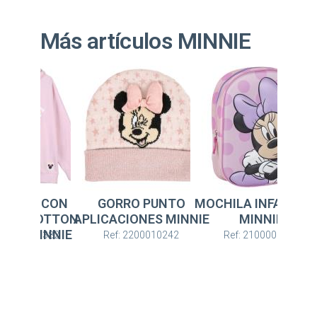
Más artículos MINNIE
Outlet
RRO PUNTO
MOCHILA INFANTIL 3D
SUDADERA CON
CIONES MINNIE
MINNIE
CAPUCHA COTTO
BRUSHED MINNIE
: 2200010242
Ref: 2100005113
Ref: 2900000382