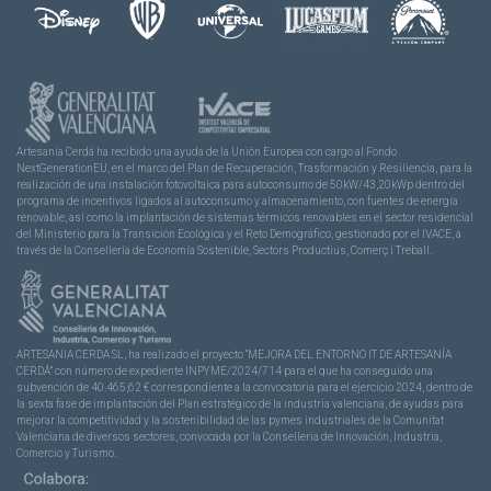
Artesanía Cerdá ha recibido una ayuda de la Unión Europea con cargo al Fondo
NextGenerationEU, en el marco del Plan de Recuperación, Trasformación y Resiliencia, para la
realización de una instalación fotovoltaica para autoconsumo de 50kW/43,20kWp dentro del
programa de incentivos ligados al autoconsumo y almacenamiento, con fuentes de energía
renovable, así como la implantación de sistemas térmicos renovables en el sector residencial
del Ministerio para la Transición Ecológica y el Reto Demográfico, gestionado por el IVACE, a
través de la Consellería de Economía Sostenible, Sectors Productius, Comerç i Treball.
ARTESANIA CERDA SL, ha realizado el proyecto “MEJORA DEL ENTORNO IT DE ARTESANÍA
CERDÁ” con número de expediente INPYME/2024/714 para el que ha conseguido una
subvención de 40.465,62 € correspondiente a la convocatoria para el ejercicio 2024, dentro de
la sexta fase de implantación del Plan estratégico de la industria valenciana, de ayudas para
mejorar la competitividad y la sostenibilidad de las pymes industriales de la Comunitat
Valenciana de diversos sectores, convocada por la Conselleria de Innovación, Industria,
Comercio y Turismo.