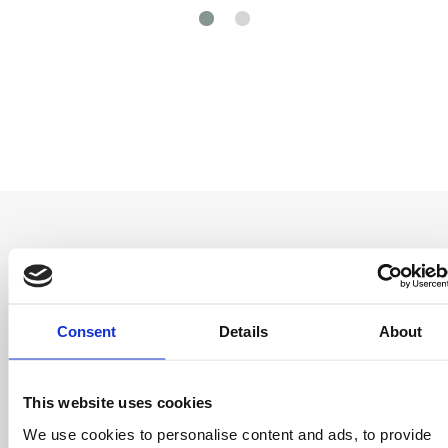
Entérate antes
Consent
Details
About
que nadie
Consigue ofertas especiales, información
This website uses cookies
sobre eventos, los últimos artículos del blog y
We use cookies to personalise content and ads, to provide
conoce antes que nadie las novedades del