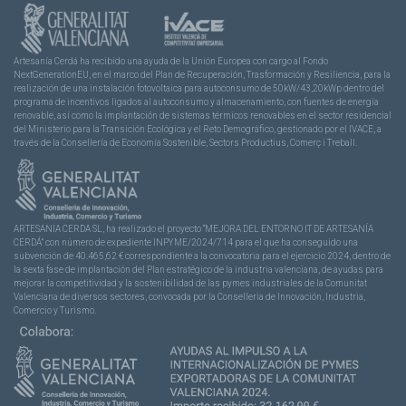
Artesanía Cerdá ha recibido una ayuda de la Unión Europea con cargo al Fondo
NextGenerationEU, en el marco del Plan de Recuperación, Trasformación y Resiliencia, para la
realización de una instalación fotovoltaica para autoconsumo de 50kW/43,20kWp dentro del
programa de incentivos ligados al autoconsumo y almacenamiento, con fuentes de energía
renovable, así como la implantación de sistemas térmicos renovables en el sector residencial
del Ministerio para la Transición Ecológica y el Reto Demográfico, gestionado por el IVACE, a
través de la Consellería de Economía Sostenible, Sectors Productius, Comerç i Treball.
ARTESANIA CERDA SL, ha realizado el proyecto “MEJORA DEL ENTORNO IT DE ARTESANÍA
CERDÁ” con número de expediente INPYME/2024/714 para el que ha conseguido una
subvención de 40.465,62 € correspondiente a la convocatoria para el ejercicio 2024, dentro de
la sexta fase de implantación del Plan estratégico de la industria valenciana, de ayudas para
mejorar la competitividad y la sostenibilidad de las pymes industriales de la Comunitat
Valenciana de diversos sectores, convocada por la Conselleria de Innovación, Industria,
Comercio y Turismo.