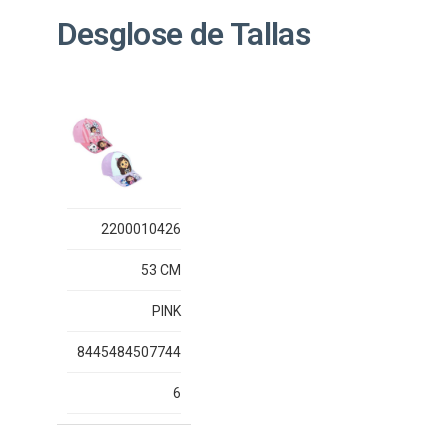
Desglose de Tallas
2200010426
53 CM
PINK
8445484507744
6