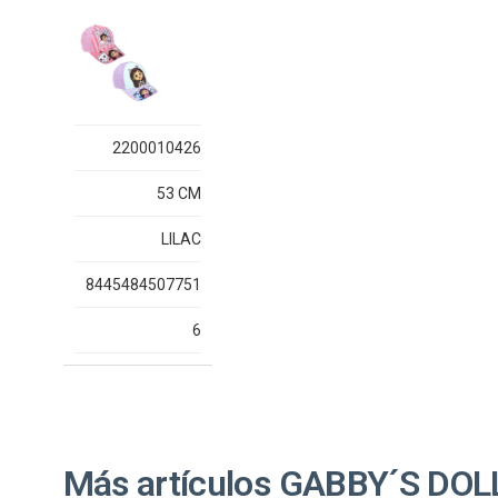
2200010426
53 CM
LILAC
8445484507751
6
Más artículos GABBY´S DO