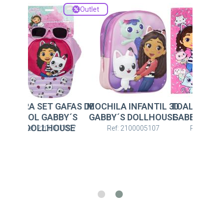
Outlet
SET GAFAS DE
MOCHILA INFANTIL 3D
TOALLA SET SAQUI
L GABBY´S
GABBY´S DOLLHOUSE
GABBY´S DOLLHOUS
OLLHOUSE
: 2200010097
Ref: 2100005107
Ref: 2200010481