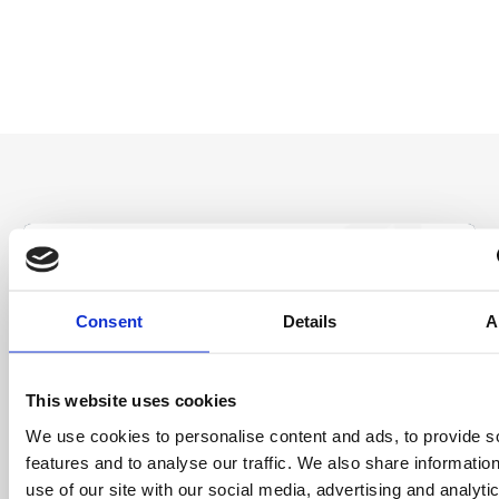
Entérate antes
que nadie
Consent
Details
A
Consigue ofertas especiales, información
sobre eventos, los últimos artículos del blog y
This website uses cookies
conoce antes que nadie las novedades del
mundo del licensing, todo al alcance de un
We use cookies to personalise content and ads, to provide s
click.
features and to analyse our traffic. We also share informatio
use of our site with our social media, advertising and analyti