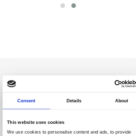
Entérate antes
Consent
Details
About
que nadie
Consigue ofertas especiales, información
This website uses cookies
sobre eventos, los últimos artículos del blog y
We use cookies to personalise content and ads, to provide
conoce antes que nadie las novedades del