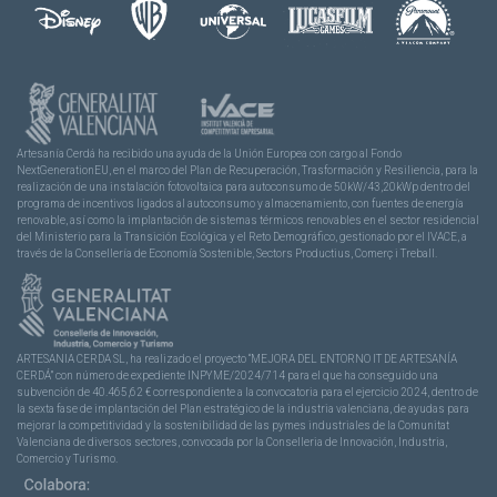
Artesanía Cerdá ha recibido una ayuda de la Unión Europea con cargo al Fondo
NextGenerationEU, en el marco del Plan de Recuperación, Trasformación y Resiliencia, para la
realización de una instalación fotovoltaica para autoconsumo de 50kW/43,20kWp dentro del
programa de incentivos ligados al autoconsumo y almacenamiento, con fuentes de energía
renovable, así como la implantación de sistemas térmicos renovables en el sector residencial
del Ministerio para la Transición Ecológica y el Reto Demográfico, gestionado por el IVACE, a
través de la Consellería de Economía Sostenible, Sectors Productius, Comerç i Treball.
ARTESANIA CERDA SL, ha realizado el proyecto “MEJORA DEL ENTORNO IT DE ARTESANÍA
CERDÁ” con número de expediente INPYME/2024/714 para el que ha conseguido una
subvención de 40.465,62 € correspondiente a la convocatoria para el ejercicio 2024, dentro de
la sexta fase de implantación del Plan estratégico de la industria valenciana, de ayudas para
mejorar la competitividad y la sostenibilidad de las pymes industriales de la Comunitat
Valenciana de diversos sectores, convocada por la Conselleria de Innovación, Industria,
Comercio y Turismo.