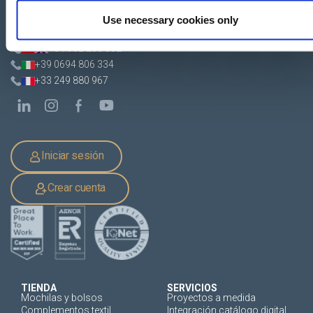
Pol. Ind. "El Carrascot"
Use necessary cookies only
Artesans 1 - 46850 L'Olleria
(Valencia-Spain)
+34 962 200 502
+39 0694 806 334
+33 249 880 967
Iniciar sesión
Crear cuenta
TIENDA
SERVICIOS
Mochilas y bolsos
Proyectos a medida
Complementos textil
Integración catálogo digital