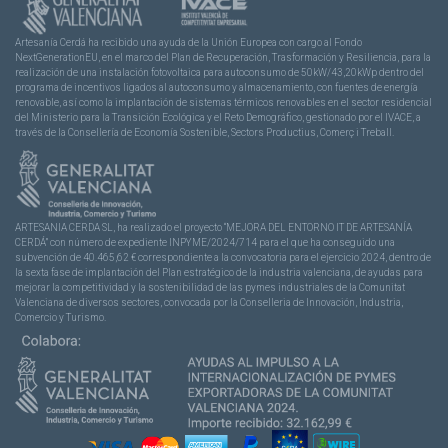
Artesanía Cerdá ha recibido una ayuda de la Unión Europea con cargo al Fondo
NextGenerationEU, en el marco del Plan de Recuperación, Trasformación y Resiliencia, para la
realización de una instalación fotovoltaica para autoconsumo de 50kW/43,20kWp dentro del
programa de incentivos ligados al autoconsumo y almacenamiento, con fuentes de energía
renovable, así como la implantación de sistemas térmicos renovables en el sector residencial
del Ministerio para la Transición Ecológica y el Reto Demográfico, gestionado por el IVACE, a
través de la Consellería de Economía Sostenible, Sectors Productius, Comerç i Treball.
ARTESANIA CERDA SL, ha realizado el proyecto “MEJORA DEL ENTORNO IT DE ARTESANÍA
CERDÁ” con número de expediente INPYME/2024/714 para el que ha conseguido una
subvención de 40.465,62 € correspondiente a la convocatoria para el ejercicio 2024, dentro de
la sexta fase de implantación del Plan estratégico de la industria valenciana, de ayudas para
mejorar la competitividad y la sostenibilidad de las pymes industriales de la Comunitat
Valenciana de diversos sectores, convocada por la Conselleria de Innovación, Industria,
Comercio y Turismo.