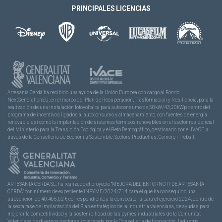
PRINCIPALES LICENCIAS
Artesanía Cerdá ha recibido una ayuda de la Unión Europea con cargo al Fondo
NextGenerationEU, en el marco del Plan de Recuperación, Trasformación y Resiliencia, para la
realización de una instalación fotovoltaica para autoconsumo de 50kW/43,20kWp dentro del
programa de incentivos ligados al autoconsumo y almacenamiento, con fuentes de energía
renovable, así como la implantación de sistemas térmicos renovables en el sector residencial
del Ministerio para la Transición Ecológica y el Reto Demográfico, gestionado por el IVACE, a
través de la Consellería de Economía Sostenible, Sectors Productius, Comerç i Treball.
ARTESANIA CERDA SL, ha realizado el proyecto “MEJORA DEL ENTORNO IT DE ARTESANÍA
CERDÁ” con número de expediente INPYME/2024/714 para el que ha conseguido una
subvención de 40.465,62 € correspondiente a la convocatoria para el ejercicio 2024, dentro de
la sexta fase de implantación del Plan estratégico de la industria valenciana, de ayudas para
mejorar la competitividad y la sostenibilidad de las pymes industriales de la Comunitat
Valenciana de diversos sectores, convocada por la Conselleria de Innovación, Industria,