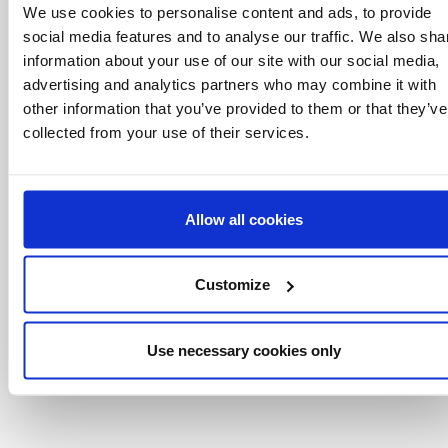
We use cookies to personalise content and ads, to provide
sobre eventos, los últimos artículos del blog y
conoce antes que nadie las novedades del
social media features and to analyse our traffic. We also sha
mundo del licensing, todo al alcance de un
information about your use of our site with our social media,
click.
advertising and analytics partners who may combine it with
other information that you’ve provided to them or that they’ve
collected from your use of their services.
Allow all cookies
Customize
Use necessary cookies only