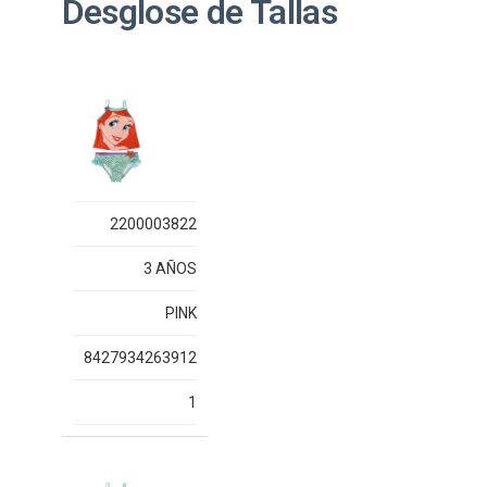
Desglose de Tallas
2200003822
3 AÑOS
PINK
8427934263912
1