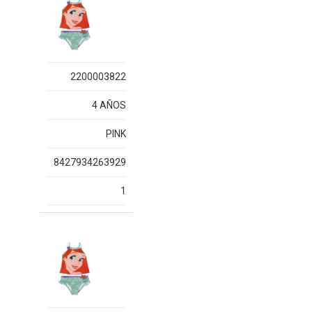
2200003822
4 AÑOS
PINK
8427934263929
1