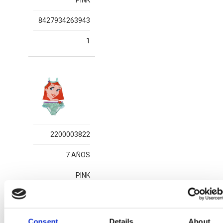
PINK
8427934263943
1
2200003822
7 AÑOS
PINK
8427934263905
1
Consent
Details
About