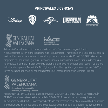
PRINCIPALES LICENCIAS
Artesanía Cerdá ha recibido una ayuda de la Unión Europea con cargo al Fondo
NextGenerationEU, en el marco del Plan de Recuperación, Trasformación y Resiliencia, para la
realización de una instalación fotovoltaica para autoconsumo de 50kW/43,20kWp dentro del
programa de incentivos ligados al autoconsumo y almacenamiento, con fuentes de energía
renovable, así como la implantación de sistemas térmicos renovables en el sector residencial
del Ministerio para la Transición Ecológica y el Reto Demográfico, gestionado por el IVACE, a
través de la Consellería de Economía Sostenible, Sectors Productius, Comerç i Treball.
ARTESANIA CERDA SL, ha realizado el proyecto “MEJORA DEL ENTORNO IT DE ARTESANÍA
CERDÁ” con número de expediente INPYME/2024/714 para el que ha conseguido una
subvención de 40.465,62 € correspondiente a la convocatoria para el ejercicio 2024, dentro de
la sexta fase de implantación del Plan estratégico de la industria valenciana, de ayudas para