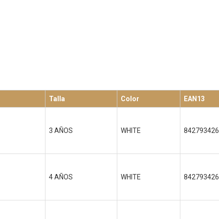
Talla
Color
EAN13
3 AÑOS
WHITE
842793426
4 AÑOS
WHITE
842793426