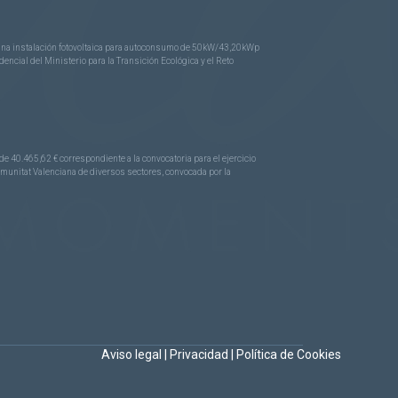
e una instalación fotovoltaica para autoconsumo de 50kW/43,20kWp
ncial del Ministerio para la Transición Ecológica y el Reto
.465,62 € correspondiente a la convocatoria para el ejercicio
Comunitat Valenciana de diversos sectores, convocada por la
Aviso legal
|
Privacidad
|
Política de Cookies