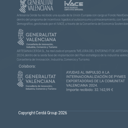
Artesanía Cerdá ha recibido una ayuda de la Unión Europea con cargo al Fondo NextGene
dentro del programa de incentivos ligados al autoconsumo y almacenamiento, con fuentes
Demográfico, gestionado por el IVACE, a través de la Consellería de Economía Sostenible,
ARTESANIA CERDA SL, ha realizado el proyecto “MEJORA DEL ENTORNO IT DE ARTESANÍA 
2024, dentro de la sexta fase de implantación del Plan estratégico de la industria vale
Conselleria de Innovación, Industria, Comercio y Turismo.
Copyright Cerdá Group 2026