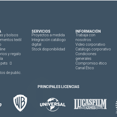
A
SERVICIOS
INFORMACIÓN
as y bolsos
Proyectos a medida
Trabaja con
mentos textil
Integración catálogo
nosotros
o
digital
Video corporativo
line
Stock disponibilidad
Catálogo corporativo
rios y regalo
Condiciones
ía
generales
 pets
Compromiso ético
Canal Ético
os de public.
PRINCIPALES LICENCIAS