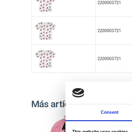
2200003721
2200003721
2200003721
Más artículos MINNIE
Consent
Out
This website uses cookies