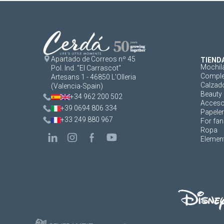
Apartado de Correos nº 45
TIEND
Mochil
Pol. Ind. "El Carrascot"
Comple
Artesans 1 - 46850 L'Olleria
Calzad
(Valencia-Spain)
Beauty 
+34 962 200 502
Acceso
+39 0694 806 334
Papeler
+33 249 880 967
For fan
Ropa
Element