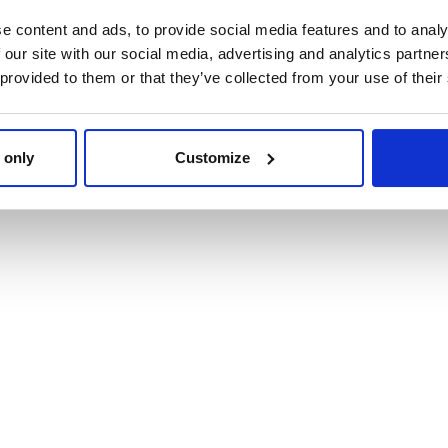
e content and ads, to provide social media features and to analy
 our site with our social media, advertising and analytics partn
 provided to them or that they’ve collected from your use of their
CAMISETA CORTA
MOCHILA INFANTIL 
BASEBALL MINNIE
MINNIE
 only
Customize
Ref: 2900002241
Ref: 2100005113