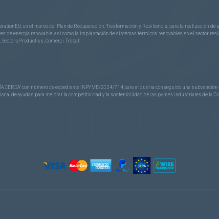
rationEU, en el marco del Plan de Recuperación, Trasformación y Resiliencia, para la realización d
 de energía renovable, así como la implantación de sistemas térmicos renovables en el sector reside
 Sectors Productius, Comerç i Treball.
CERDÁ” con número de expediente INPYME/2024/714 para el que ha conseguido una subvención de 40
nciana, de ayudas para mejorar la competitividad y la sostenibilidad de las pymes industriales de la 