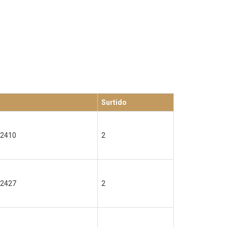
Surtido
2410
2
2427
2