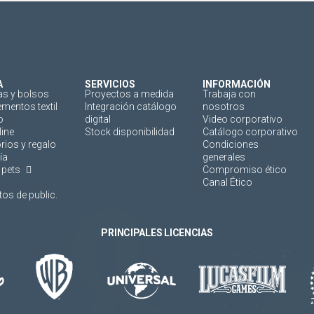
A
SERVICIOS
INFORMACIÓN
as y bolsos
Proyectos a medida
Trabaja con
mentos textil
Integración catálogo
nosotros
o
digital
Video corporativo
line
Stock disponibilidad
Catálogo corporativo
rios y regalo
Condiciones
ía
generales
 pets
Compromiso ético
Canal Ético
os de public.
PRINCIPALES LICENCIAS