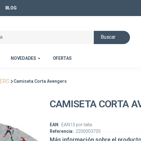
BLOG
Buscar
NOVEDADES
OFERTAS
ERS
Camiseta Corta Avengers
CAMISETA CORTA A
EAN:
EAN13 por talla
Referencia:
2200003705
Más información sobre el product