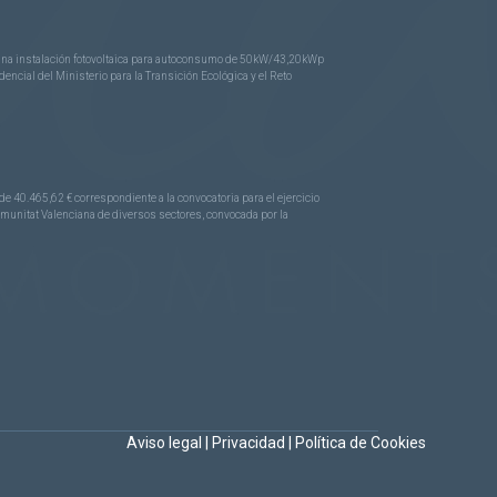
e una instalación fotovoltaica para autoconsumo de 50kW/43,20kWp
ncial del Ministerio para la Transición Ecológica y el Reto
.465,62 € correspondiente a la convocatoria para el ejercicio
Comunitat Valenciana de diversos sectores, convocada por la
Aviso legal
|
Privacidad
|
Política de Cookies