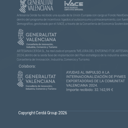
Artesanía Cerdá ha recibido una ayuda de la Unión Europea con cargo al Fondo NextGene
dentro del programa de incentivos ligados al autoconsumo y almacenamiento, con fuentes
Demográfico, gestionado por el IVACE, a través de la Consellería de Economía Sostenible,
ARTESANIA CERDA SL, ha realizado el proyecto “MEJORA DEL ENTORNO IT DE ARTESANÍA 
2024, dentro de la sexta fase de implantación del Plan estratégico de la industria vale
Conselleria de Innovación, Industria, Comercio y Turismo.
Copyright Cerdá Group 2026