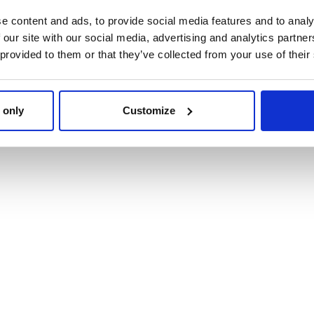
e content and ads, to provide social media features and to analy
 our site with our social media, advertising and analytics partn
 provided to them or that they’ve collected from your use of their
CAMISETA CORTA
MOCHILA INFANTIL 
OVERSIZE AVENGERS
AVENGERS HULK
 only
Customize
Ref: 2900001873
Ref: 2100005109