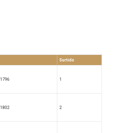
Surtido
1796
1
1802
2