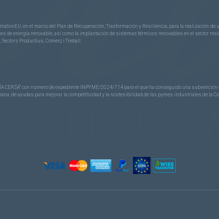
rationEU, en el marco del Plan de Recuperación, Trasformación y Resiliencia, para la realización d
 de energía renovable, así como la implantación de sistemas térmicos renovables en el sector reside
 Sectors Productius, Comerç i Treball.
CERDÁ” con número de expediente INPYME/2024/714 para el que ha conseguido una subvención de 40
nciana, de ayudas para mejorar la competitividad y la sostenibilidad de las pymes industriales de la 