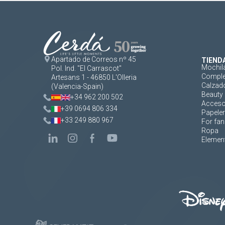
Apartado de Correos nº 45
TIEND
Mochil
Pol. Ind. "El Carrascot"
Comple
Artesans 1 - 46850 L'Olleria
Calzad
(Valencia-Spain)
Beauty 
+34 962 200 502
Acceso
+39 0694 806 334
Papeler
+33 249 880 967
For fan
Ropa
Element