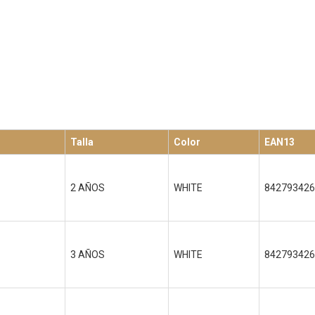
Talla
Color
EAN13
2 AÑOS
WHITE
842793426
3 AÑOS
WHITE
842793426