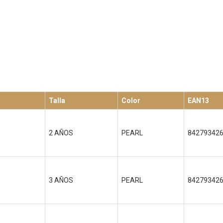
Talla
Color
EAN13
2 AÑOS
PEARL
84279342
3 AÑOS
PEARL
84279342