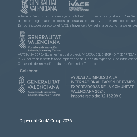
Artesanía Cerdá ha recibido una ayuda de la Unión Europea con cargo al Fondo NextGene
dentro del programa de incentivos ligados al autoconsumo y almacenamiento, con fuentes
Demográfico, gestionado por el IVACE, a través de la Consellería de Economía Sostenible,
ARTESANIA CERDA SL, ha realizado el proyecto “MEJORA DEL ENTORNO IT DE ARTESANÍA 
2024, dentro de la sexta fase de implantación del Plan estratégico de la industria vale
Conselleria de Innovación, Industria, Comercio y Turismo.
Copyright Cerdá Group 2026