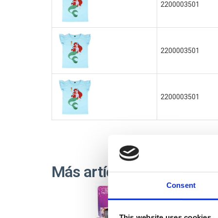
2200003501
2200003501
2200003501
Más artículos PRINCESS
Consent
This website uses cookies