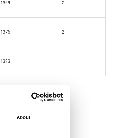
61369
2
61376
2
61383
1
About