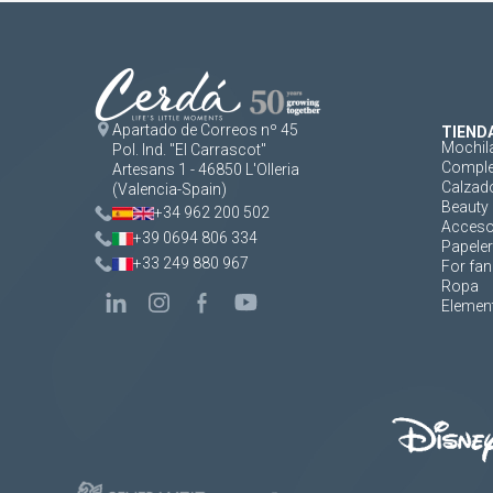
Apartado de Correos nº 45
TIEND
Mochil
Pol. Ind. "El Carrascot"
Comple
Artesans 1 - 46850 L'Olleria
Calzad
(Valencia-Spain)
Beauty 
+34 962 200 502
Acceso
+39 0694 806 334
Papeler
+33 249 880 967
For fan
Ropa
Element