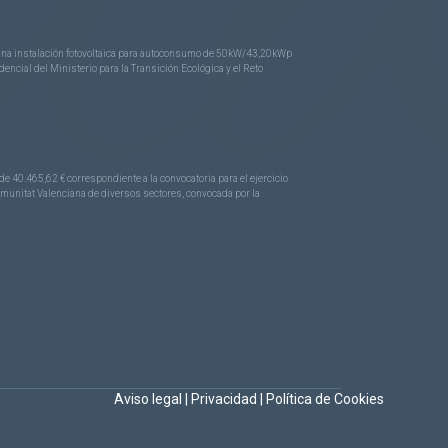
e una instalación fotovoltaica para autoconsumo de 50kW/43,20kWp
ncial del Ministerio para la Transición Ecológica y el Reto
.465,62 € correspondiente a la convocatoria para el ejercicio
Comunitat Valenciana de diversos sectores, convocada por la
Aviso legal
|
Privacidad
|
Política de Cookies