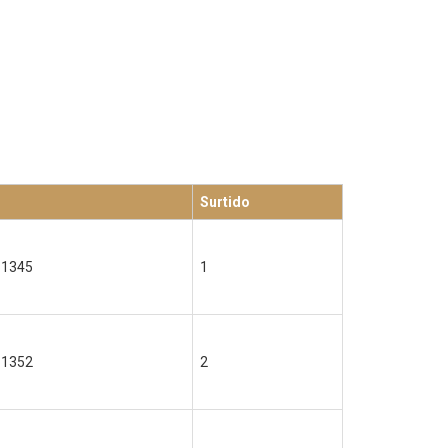
Surtido
61345
1
61352
2