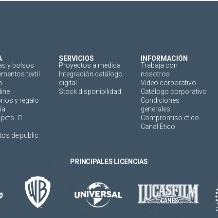
A
SERVICIOS
INFORMACIÓN
as y bolsos
Proyectos a medida
Trabaja con
mentos textil
Integración catálogo
nosotros
o
digital
Video corporativo
line
Stock disponibilidad
Catálogo corporativo
rios y regalo
Condiciones
ía
generales
 pets
Compromiso ético
Canal Ético
os de public.
PRINCIPALES LICENCIAS