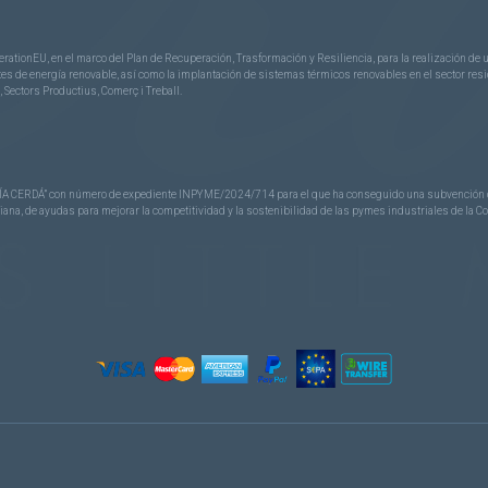
rationEU, en el marco del Plan de Recuperación, Trasformación y Resiliencia, para la realización d
 de energía renovable, así como la implantación de sistemas térmicos renovables en el sector reside
 Sectors Productius, Comerç i Treball.
CERDÁ” con número de expediente INPYME/2024/714 para el que ha conseguido una subvención de 40
nciana, de ayudas para mejorar la competitividad y la sostenibilidad de las pymes industriales de la 