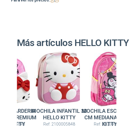
Para ver los precios:
|
Más artículos HELLO KITTY
A INFANTIL 3D
MOCHILA ESCOLAR 42
MOCHILA GUARDERI
LLO KITTY
CM MEDIANA HELLO
PERSONAJE PREMI
KITTY
HELLO KITTY
: 2100005848
Ref: 2100006612
Ref: 2100005845