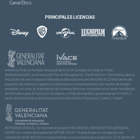
Canal Ético
PRINCIPALES LICENCIAS
Artesanía Cerdá ha recibido una ayuda de la Unión Europea con cargo al Fondo
NextGenerationEU, en el marco del Plan de Recuperación, Trasformación y Resiliencia, para la
realización de una instalación fotovoltaica para autoconsumo de 50kW/43,20kWp dentro del
programa de incentivos ligados al autoconsumo y almacenamiento, con fuentes de energía
renovable, así como la implantación de sistemas térmicos renovables en el sector residencial
del Ministerio para la Transición Ecológica y el Reto Demográfico, gestionado por el IVACE, a
través de la Consellería de Economía Sostenible, Sectors Productius, Comerç i Treball.
ARTESANIA CERDA SL, ha realizado el proyecto “MEJORA DEL ENTORNO IT DE ARTESANÍA
CERDÁ” con número de expediente INPYME/2024/714 para el que ha conseguido una
subvención de 40.465,62 € correspondiente a la convocatoria para el ejercicio 2024, dentro de