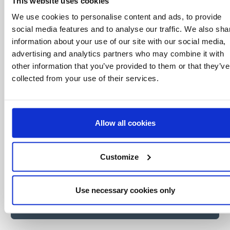
que nadie
This website uses cookies
We use cookies to personalise content and ads, to provide
Consigue ofertas especiales, información
sobre eventos, los últimos artículos del blog y
social media features and to analyse our traffic. We also sha
conoce antes que nadie las novedades del
information about your use of our site with our social media,
mundo del licensing, todo al alcance de un
advertising and analytics partners who may combine it with
click.
other information that you’ve provided to them or that they’ve
collected from your use of their services.
Allow all cookies
Customize
Use necessary cookies only