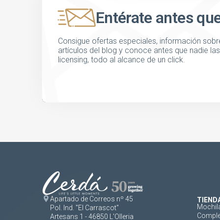
Entérate antes qu
Consigue ofertas especiales, información sobre
artículos del blog y conoce antes que nadie l
licensing, todo al alcance de un click.
Apartado de Correos nº 45
TIEND
Mochil
Pol. Ind. "El Carrascot"
Comple
Artesans 1 - 46850 L'Olleria