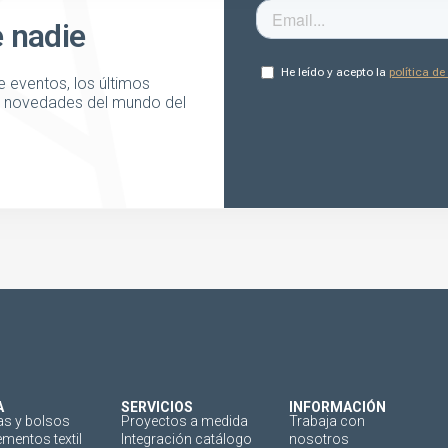
e nadie
 eventos, los últimos
as novedades del mundo del
A
SERVICIOS
INFORMACIÓN
as y bolsos
Proyectos a medida
Trabaja con
mentos textil
Integración catálogo
nosotros