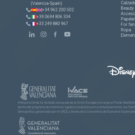
Calzad
(Valencia-Spain)
Beauty 
+34 962 200 502
Acceso
+39 0694 806 334
Papeler
+33 249 880 967
For fan
Ropa
Element
Artesanía Cerdá ha recibido una ayuda de la Unión Europea con cargo al Fondo NextGene
dentro del programa de incentivos ligados al autoconsumo y almacenamiento, con fuentes
Demográfico, gestionado por el IVACE, a través de la Consellería de Economía Sostenible,