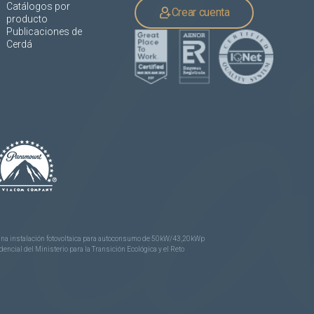
Catálogos por
Crear cuenta
producto
Publicaciones de
Cerdá
e una instalación fotovoltaica para autoconsumo de 50kW/43,20kWp
ncial del Ministerio para la Transición Ecológica y el Reto