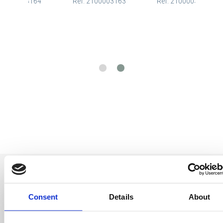
: 2100003164
Ref: 2100003163
Ref: 2100003363
Consent
Details
About