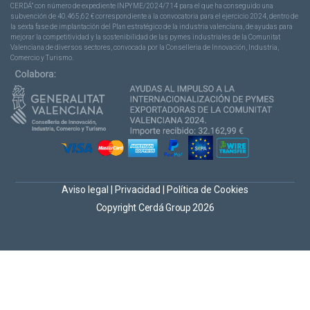
CERDÁ” con número de expediente INPYME/2024/714 para el que ha conseguido una
subvención de 40.465,62 € correspondiente a la convocatoria para el ejercicio 2024, dentro de
la sexta fase de implantación del Plan estratégico de la industria valenciana, de ayudas para
mejorar la competitividad y la sostenibilidad de las pymes industriales de la Comunitat
Valenciana de diversos sectores, convocada por la Conselleria de Innovación, Industria,
Comercio y Turismo.
Aviso legal
|
Privacidad
|
Política de Cookies
Copyright Cerdá Group 2026