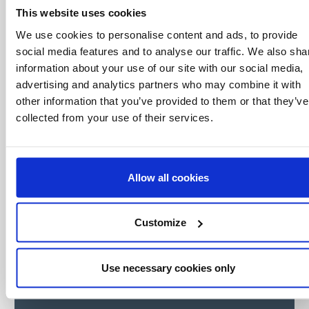
Entérate antes
This website uses cookies
que nadie
We use cookies to personalise content and ads, to provide
Consigue ofertas especiales, información
social media features and to analyse our traffic. We also sha
sobre eventos, los últimos artículos del blog y
information about your use of our site with our social media,
conoce antes que nadie las novedades del
advertising and analytics partners who may combine it with
mundo del licensing, todo al alcance de un
click.
other information that you’ve provided to them or that they’ve
collected from your use of their services.
Allow all cookies
Customize
Use necessary cookies only