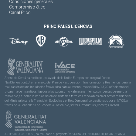
Condiciones generales
Compromiso ético
Canal Ético
PRINCIPALES LICENCIAS
Artesanía Cerdá ha recibido una ayuda de la Unión Europea con cargo al Fondo
NextGenerationEU, en el marco del Plan de Recuperación, Trasformación y Resiliencia, para la
realización de una instalación fotovoltaica para autoconsumo de 50kW/43,20kWp dentro del
programa de incentivos ligados al autoconsumo y almacenamiento, con fuentes de energía
renovable, así como la implantación de sistemas térmicos renovables en el sector residencial
del Ministerio para la Transición Ecológica y el Reto Demográfico, gestionado por el IVACE, a
través de la Consellería de Economía Sostenible, Sectors Productius, Comerç i Treball.
ARTESANIA CERDA SL, ha realizado el proyecto “MEJORA DEL ENTORNO IT DE ARTESANÍA