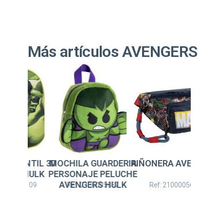
Más artículos AVENGERS
LA GUARDERIA
RIÑONERA AVENGERS
MOCHILA INFANTIL 
NAJE PELUCHE
AVENGERS HULK
NGERS HULK
: 2100005837
Ref: 2100005683
Ref: 2100005109