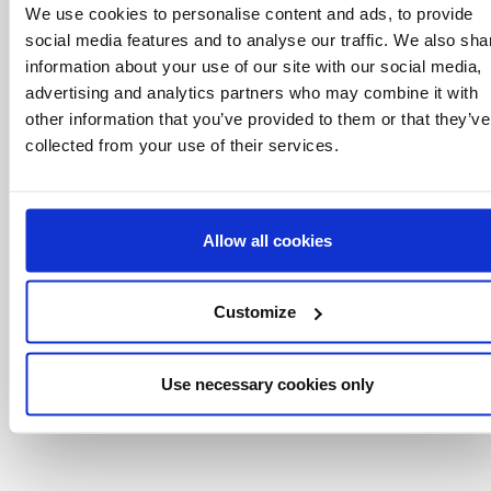
We use cookies to personalise content and ads, to provide
sobre eventos, los últimos artículos del blog y
conoce antes que nadie las novedades del
social media features and to analyse our traffic. We also sha
mundo del licensing, todo al alcance de un
information about your use of our site with our social media,
click.
advertising and analytics partners who may combine it with
other information that you’ve provided to them or that they’ve
collected from your use of their services.
Allow all cookies
Customize
Use necessary cookies only