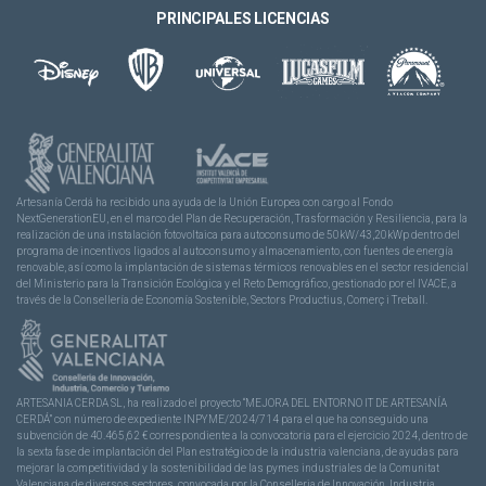
PRINCIPALES LICENCIAS
Artesanía Cerdá ha recibido una ayuda de la Unión Europea con cargo al Fondo
NextGenerationEU, en el marco del Plan de Recuperación, Trasformación y Resiliencia, para la
realización de una instalación fotovoltaica para autoconsumo de 50kW/43,20kWp dentro del
programa de incentivos ligados al autoconsumo y almacenamiento, con fuentes de energía
renovable, así como la implantación de sistemas térmicos renovables en el sector residencial
del Ministerio para la Transición Ecológica y el Reto Demográfico, gestionado por el IVACE, a
través de la Consellería de Economía Sostenible, Sectors Productius, Comerç i Treball.
ARTESANIA CERDA SL, ha realizado el proyecto “MEJORA DEL ENTORNO IT DE ARTESANÍA
CERDÁ” con número de expediente INPYME/2024/714 para el que ha conseguido una
subvención de 40.465,62 € correspondiente a la convocatoria para el ejercicio 2024, dentro de
la sexta fase de implantación del Plan estratégico de la industria valenciana, de ayudas para
mejorar la competitividad y la sostenibilidad de las pymes industriales de la Comunitat
Valenciana de diversos sectores, convocada por la Conselleria de Innovación, Industria,