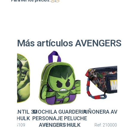
Para ver los precios:
|
Más artículos AVENGERS
LA GUARDERIA
RIÑONERA AVENGERS
MOCHILA INFANTIL 
NAJE PELUCHE
AVENGERS HULK
NGERS HULK
: 2100005837
Ref: 2100005683
Ref: 2100005109