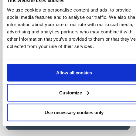
que nadie
This website uses cookies
We use cookies to personalise content and ads, to provide
Consigue ofertas especiales, información
sobre eventos, los últimos artículos del blog y
social media features and to analyse our traffic. We also sha
conoce antes que nadie las novedades del
information about your use of our site with our social media,
mundo del licensing, todo al alcance de un
advertising and analytics partners who may combine it with
click.
other information that you’ve provided to them or that they’ve
collected from your use of their services.
Allow all cookies
Customize
Use necessary cookies only