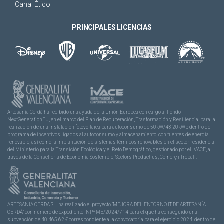
Canal Ético
PRINCIPALES LICENCIAS
Artesanía Cerdá ha recibido una ayuda de la Unión Europea con cargo al Fondo
NextGenerationEU, en el marco del Plan de Recuperación, Trasformación y Resiliencia, para la
realización de una instalación fotovoltaica para autoconsumo de 50kW/43,20kWp dentro del
programa de incentivos ligados al autoconsumo y almacenamiento, con fuentes de energía
renovable, así como la implantación de sistemas térmicos renovables en el sector residencial
del Ministerio para la Transición Ecológica y el Reto Demográfico, gestionado por el IVACE, a
través de la Consellería de Economía Sostenible, Sectors Productius, Comerç i Treball.
ARTESANIA CERDA SL, ha realizado el proyecto “MEJORA DEL ENTORNO IT DE ARTESANÍA
CERDÁ” con número de expediente INPYME/2024/714 para el que ha conseguido una
subvención de 40.465,62 € correspondiente a la convocatoria para el ejercicio 2024, dentro de