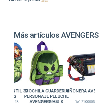
Para ver los precios:
|
Más artículos AVENGERS
LA GUARDERIA
RIÑONERA AVENGERS
MOCHILA INFANTIL 
NAJE PELUCHE
AVENGERS
NGERS HULK
: 2100005837
Ref: 2100005683
Ref: 2100005348