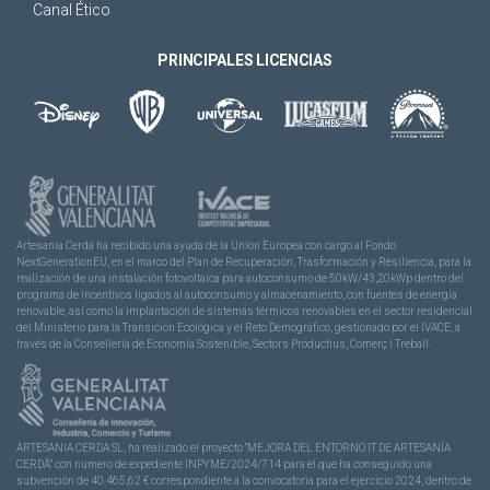
Canal Ético
PRINCIPALES LICENCIAS
Artesanía Cerdá ha recibido una ayuda de la Unión Europea con cargo al Fondo
NextGenerationEU, en el marco del Plan de Recuperación, Trasformación y Resiliencia, para la
realización de una instalación fotovoltaica para autoconsumo de 50kW/43,20kWp dentro del
programa de incentivos ligados al autoconsumo y almacenamiento, con fuentes de energía
renovable, así como la implantación de sistemas térmicos renovables en el sector residencial
del Ministerio para la Transición Ecológica y el Reto Demográfico, gestionado por el IVACE, a
través de la Consellería de Economía Sostenible, Sectors Productius, Comerç i Treball.
ARTESANIA CERDA SL, ha realizado el proyecto “MEJORA DEL ENTORNO IT DE ARTESANÍA
CERDÁ” con número de expediente INPYME/2024/714 para el que ha conseguido una
subvención de 40.465,62 € correspondiente a la convocatoria para el ejercicio 2024, dentro de