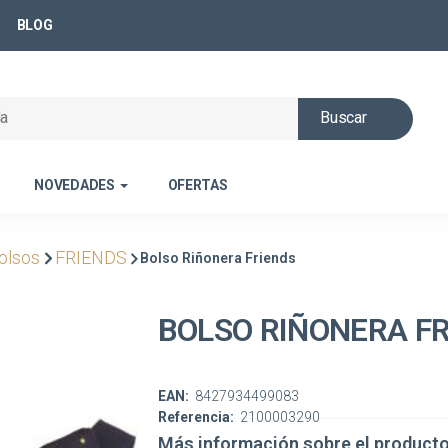
BLOG
Buscar
NOVEDADES
OFERTAS
olsos
FRIENDS
Bolso Riñonera Friends
BOLSO RIÑONERA F
EAN:
8427934499083
Referencia:
2100003290
Más información sobre el product