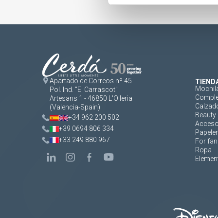
Apartado de Correos nº 45
TIEND
Mochil
Pol. Ind. "El Carrascot"
Comple
Artesans 1 - 46850 L'Olleria
Calzad
(Valencia-Spain)
Beauty 
+34 962 200 502
Acceso
+39 0694 806 334
Papeler
+33 249 880 967
For fan
Ropa
Element