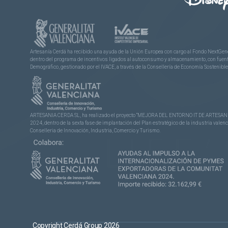
Artesanía Cerdá ha recibido una ayuda de la Unión Europea con cargo al Fondo NextGene
dentro del programa de incentivos ligados al autoconsumo y almacenamiento, con fuentes
Demográfico, gestionado por el IVACE, a través de la Consellería de Economía Sostenible,
ARTESANIA CERDA SL, ha realizado el proyecto “MEJORA DEL ENTORNO IT DE ARTESANÍA 
2024, dentro de la sexta fase de implantación del Plan estratégico de la industria vale
Conselleria de Innovación, Industria, Comercio y Turismo.
Copyright Cerdá Group 2026