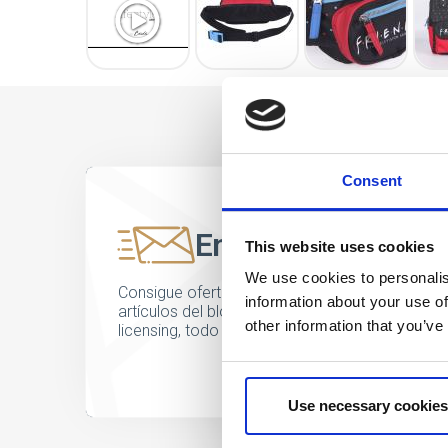
Consent
Entérate antes qu
This website uses cookies
We use cookies to personalis
Consigue ofertas especiales, información sobre
information about your use of
artículos del blog y conoce antes que nadie l
other information that you’ve
licensing, todo al alcance de un click.
Use necessary cookies