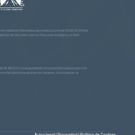
e una instalación fotovoltaica para autoconsumo de 50kW/43,20kWp
ncial del Ministerio para la Transición Ecológica y el Reto
.465,62 € correspondiente a la convocatoria para el ejercicio
Comunitat Valenciana de diversos sectores, convocada por la
Aviso legal
|
Privacidad
|
Política de Cookies