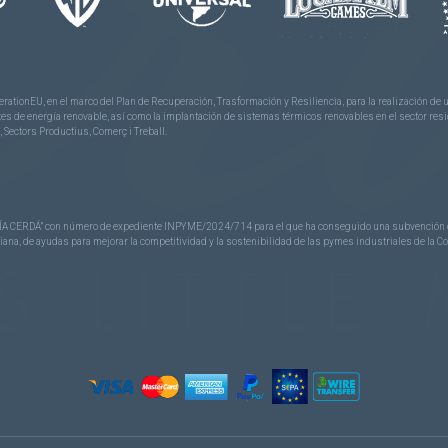
rationEU, en el marco del Plan de Recuperación, Trasformación y Resiliencia, para la realización d
 de energía renovable, así como la implantación de sistemas térmicos renovables en el sector reside
 Sectors Productius, Comerç i Treball.
CERDÁ” con número de expediente INPYME/2024/714 para el que ha conseguido una subvención de 40
nciana, de ayudas para mejorar la competitividad y la sostenibilidad de las pymes industriales de la 