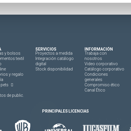
A
SERVICIOS
INFORMACIÓN
as y bolsos
Proyectos a medida
Trabaja con
mentos textil
Integración catálogo
nosotros
o
digital
Video corporativo
line
Stock disponibilidad
Catálogo corporativo
rios y regalo
Condiciones
ía
generales
 pets
Compromiso ético
Canal Ético
os de public.
PRINCIPALES LICENCIAS