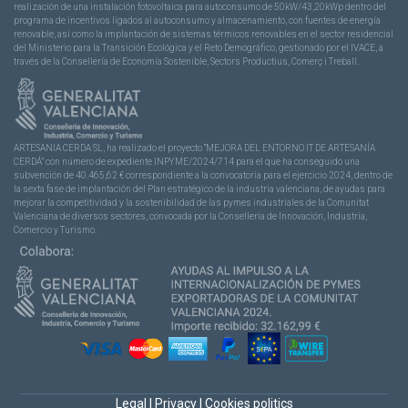
realización de una instalación fotovoltaica para autoconsumo de 50kW/43,20kWp dentro del
programa de incentivos ligados al autoconsumo y almacenamiento, con fuentes de energía
renovable, así como la implantación de sistemas térmicos renovables en el sector residencial
del Ministerio para la Transición Ecológica y el Reto Demográfico, gestionado por el IVACE, a
través de la Consellería de Economía Sostenible, Sectors Productius, Comerç i Treball.
ARTESANIA CERDA SL, ha realizado el proyecto “MEJORA DEL ENTORNO IT DE ARTESANÍA
CERDÁ” con número de expediente INPYME/2024/714 para el que ha conseguido una
subvención de 40.465,62 € correspondiente a la convocatoria para el ejercicio 2024, dentro de
la sexta fase de implantación del Plan estratégico de la industria valenciana, de ayudas para
mejorar la competitividad y la sostenibilidad de las pymes industriales de la Comunitat
Valenciana de diversos sectores, convocada por la Conselleria de Innovación, Industria,
Comercio y Turismo.
Legal
|
Privacy
|
Cookies politics