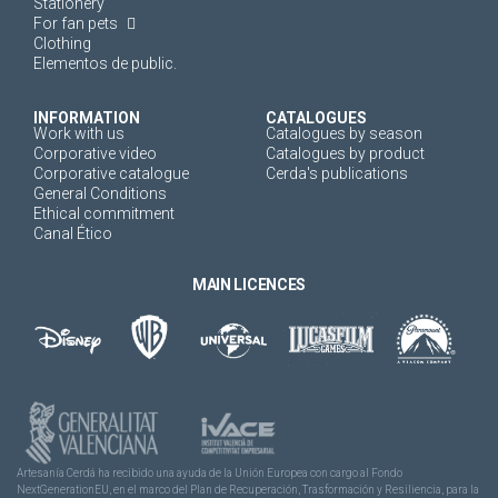
Stationery
For fan pets
Clothing
Elementos de public.
INFORMATION
CATALOGUES
Work with us
Catalogues by season
Corporative video
Catalogues by product
Corporative catalogue
Cerda's publications
General Conditions
Ethical commitment
Canal Ético
MAIN LICENCES
Artesanía Cerdá ha recibido una ayuda de la Unión Europea con cargo al Fondo
NextGenerationEU, en el marco del Plan de Recuperación, Trasformación y Resiliencia, para la