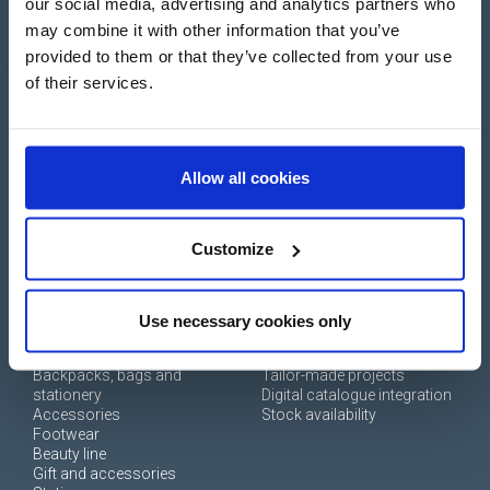
our social media, advertising and analytics partners who
+39 0694 806 334
may combine it with other information that you’ve
+33 249 880 967
provided to them or that they’ve collected from your use
of their services.
Login
Allow all cookies
Create an account
Customize
Use necessary cookies only
SHOP
SERVICES
Backpacks, bags and
Tailor-made projects
stationery
Digital catalogue integration
Accessories
Stock availability
Footwear
Beauty line
Gift and accessories