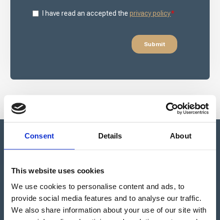
Consent
Details
About
This website uses cookies
Apartado de Correos nº 45
Pol. Ind. "El Carrascot"
We use cookies to personalise content and ads, to
Artesans 1 - 46850 L'Olleria
provide social media features and to analyse our traffic.
(Valencia-Spain)
We also share information about your use of our site with
+34 962 200 502